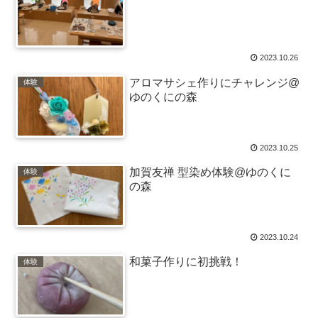
2023.10.26
アロマサシェ作りにチャレンジ@
体験
ゆのくにの森
2023.10.25
加賀友禅 型染め体験@ゆのくに
体験
の森
2023.10.24
和菓子作りに初挑戦！
体験