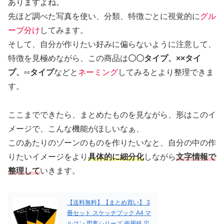
ありますよね。
先ほど調べた写真を使い、分類、特徴ごとに視覚的に
グル
ープ分け
してみます。
そして、自分が作りたい好みに偏らないように注意して、
特徴を見極めながら、この商品は
〇〇タイプ、××タイ
プ、▫︎▫︎タイプ
などと
ネーミング
してみるとより整理できま
す。
ここまでできたら、まとめたものを見ながら、形はこのイ
メージで、こんな機能がほしいなぁ、
このあたりのゾーンのものを作りたいなと、自分の中の作
りたいイメージをより
具体的に細分化
しながら
文字情報で
整理して
いきます。
【送料無料】【まとめ買い】 3
冊セット スケッチブック A4 マ
ルマン 図案シリーズ 画用紙 定