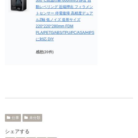
300°C高温印刷 600mm/S 静音 自
動レベリング 近端押出 フィラメン
トセンサー 停電復帰 高精度デュア
ルZ軸 低ノイズ 造形サイズ
220*220*280mm FDM
PLA/PETG/ABS/TPU/PC/ASA/HIPS
に対応 DIY
感想(20件)
仕事
未分類
シェアする