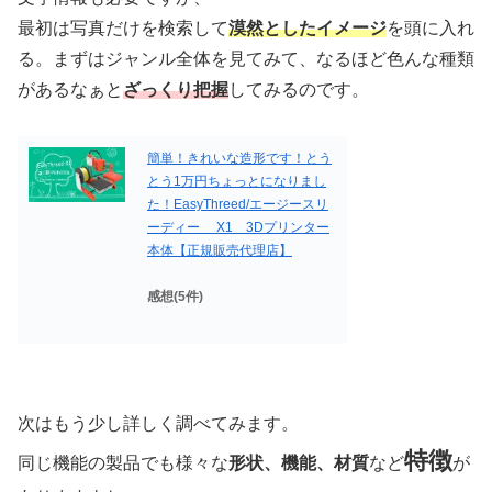
最初は写真だけを検索して
漠然としたイメージ
を頭に入れ
る。まずはジャンル全体を見てみて、なるほど色んな種類
があるなぁと
ざっくり把握
してみるのです。
簡単！きれいな造形です！とう
とう1万円ちょっとになりまし
た！EasyThreed/エージースリ
ーディー X1 3Dプリンター
本体【正規販売代理店】
感想(5件)
次はもう少し詳しく調べてみます。
特徴
同じ機能の製品でも様々な
形状、機能、材質
など
が