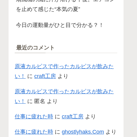
を止めて感じた“本気の夏”
今日の運動量がひと目で分かる？！
最近のコメント
原液カルピスで作ったカルピスが飲みた
い！
に
craft工房
より
原液カルピスで作ったカルピスが飲みた
い！
に
匿名
より
仕事に疲れた時
に
craft工房
より
仕事に疲れた時
に
ghostlyhaks.Com
より