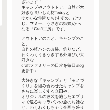
ざいます！
キャンプやアウトドア、自然が大
好きな食いしん坊Teddyと
ゆかいな仲間たち(すずめ、ひつ
じ、マミー、うさぎの姉妹)から
なる『Craft工房』です。
アウトドアのこと、キャンプのこ
と、
自作の軽バンの改装、釣りなど、
わくわくうきうきする外遊びが大
好きな
craftファミリーの日常を毎日Blog
更新中♪
大好きな『キャンプ』と『モノづ
くり』を組み合わせたキャンプを
さらに楽しくする企画や、
オリジナルの改装を施したエブリ
ィで巡るキャラバンの旅のお話な
ど、わくわくしちゃう企画も盛り