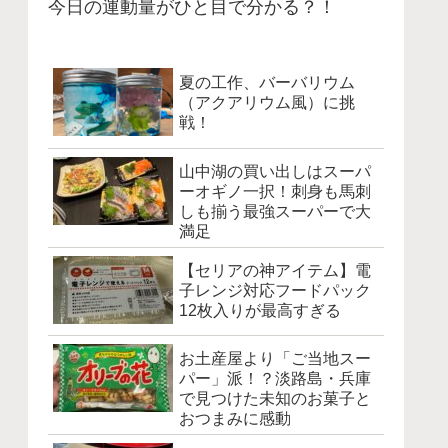
今日の運動量がひと目で分かる？！
夏の工作、バーバリウム
（アクアリウム風）に挑
戦！
山中湖の買い出しはスーパ
ーオギノ一択！刺身も馬刺
しも揃う最強スーパーで大
満足
【セリアの神アイテム】電
子レンジ対応フードパック
12枚入りが最高すぎる
お土産屋より「ご当地スー
パー」派！？淡路島・兵庫
で見つけた未知のお菓子と
おつまみに感動