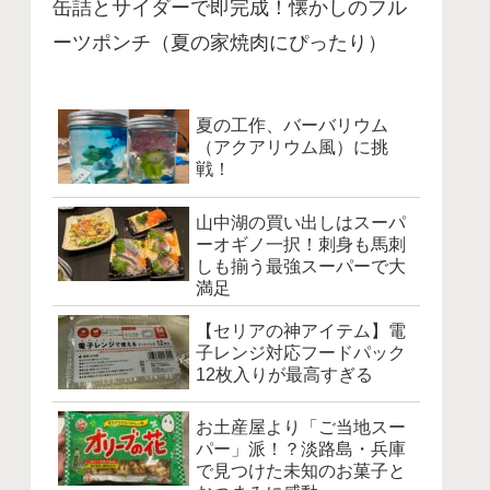
缶詰とサイダーで即完成！懐かしのフル
ーツポンチ（夏の家焼肉にぴったり）
夏の工作、バーバリウム
（アクアリウム風）に挑
戦！
山中湖の買い出しはスーパ
ーオギノ一択！刺身も馬刺
しも揃う最強スーパーで大
満足
【セリアの神アイテム】電
子レンジ対応フードパック
12枚入りが最高すぎる
お土産屋より「ご当地スー
パー」派！？淡路島・兵庫
で見つけた未知のお菓子と