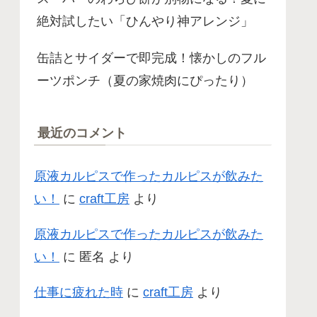
絶対試したい「ひんやり神アレンジ」
缶詰とサイダーで即完成！懐かしのフル
ーツポンチ（夏の家焼肉にぴったり）
最近のコメント
原液カルピスで作ったカルピスが飲みた
い！
に
craft工房
より
原液カルピスで作ったカルピスが飲みた
い！
に
匿名
より
仕事に疲れた時
に
craft工房
より