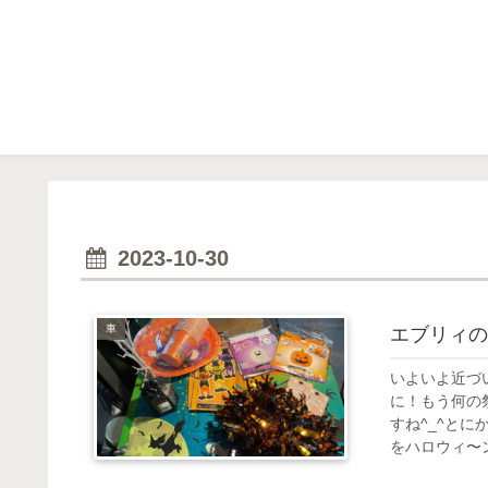
2023-10-30
車
エブリィの
いよいよ近づ
に！もう何の
すね^_^とに
をハロウィ〜ン.