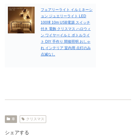
フェアリーライト イルミネーシ
ョン ジュエリーライト LED
100球 10m USB電源 スイッチ
付き 電飾 クリスマス ハロウィ
ン ワイヤーイルミ ボトルライ
ト DIY 手作り 間接照明 おしゃ
れ インテリア 室内用 点灯のみ
点滅なし
車
クリスマス
シェアする