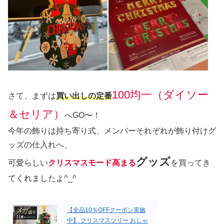
100均一（ダイソー
さて、まずは
買い出しの定番
＆セリア）
へGO〜！
今年の飾りは持ち寄り式、メンバーそれぞれが飾り付けグ
ッズの仕入れへ、
グッズ
可愛らしい
クリスマスモード高まる
を買ってき
てくれましたよ^_^
【全品10％OFFクーポン実施
中】 クリスマスツリー おしゃ