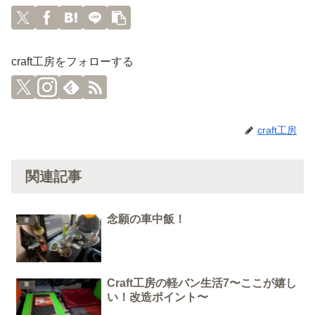
craft工房をフォローする
craft工房
関連記事
念願の車中飯！
車
Craft工房の軽バン生活7〜ここが嬉し
車
い！改造ポイント〜