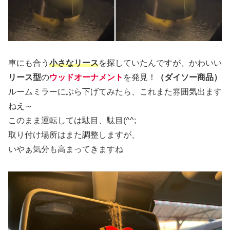
車にも合う
小さなリース
を探していたんですが、かわいい
リース型
の
ウッドオーナメント
を発見！
（ダイソー商品）
ルームミラーにぶら下げてみたら、これまた雰囲気出ます
ねえ～
このまま運転しては駄目、駄目(^^;
取り付け場所はまた調整しますが、
いやぁ気分も高まってきますね