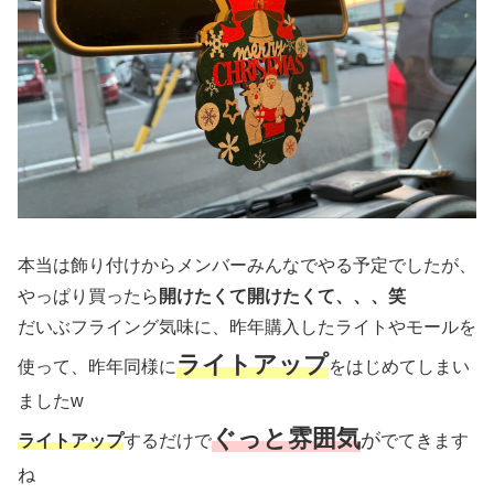
本当は飾り付けからメンバーみんなでやる予定でしたが、
やっぱり買ったら
開けたくて開けたくて、、、笑
だいぶフライング気味に、昨年購入したライトやモールを
ライトアップ
使って、昨年同様に
をはじめてしまい
ましたw
ぐっと
雰囲気
が
ライトアップ
するだけで
でてきます
ね