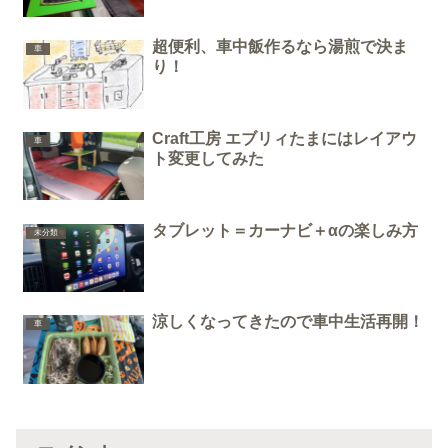
超便利、車中飯作るなら湯煎で決ま
車
り！
Craft工房 エブリィたまにはレイアウ
車
ト変更してみた
タブレット＝カーナビ＋αの楽しみ方
未分類
涼しくなってきたので車中生活再開！
車