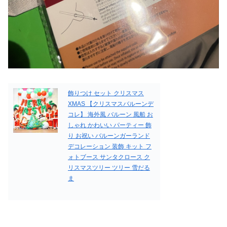
飾りつけ セット クリスマス
XMAS 【クリスマスバルーンデ
コレ】 海外風 バルーン 風船 お
しゃれ かわいい パーティー 飾
り お祝い バルーンガーランド
デコレーション 装飾 キット フ
ォトブース サンタクロース ク
リスマスツリー ツリー 雪だる
ま