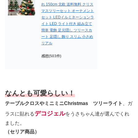
れ 150cm 北欧 送料無料 クリス
マスツリーセット オーナメント
セット LEDイルミネーションラ
イト LED ライト付き 組み立て
簡単 電飾 足元隠し ツリースカ
ート 足隠し 飾り スリム 小さめ
リアル
感想(503件)
なんとも可愛らしい！
テーブルクロスやミニミニChristmas ツリーライト
、ガ
デコジェル
ラスに貼れる
をうさちゃん達が選んでくれ
ました。
（セリア商品）