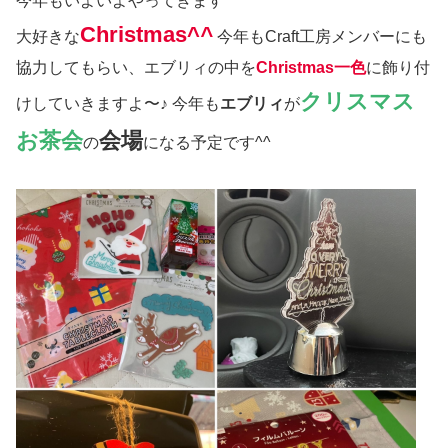
今年もいよいよやってきます
Christmas^
^
大好きな
今年もCraft工房メンバーにも
協力してもらい、エブリィの中を
Christmas一色
に飾り付
クリスマス
けしていきますよ〜♪ 今年も
エブリィ
が
お茶会
会場
の
になる予定です^^