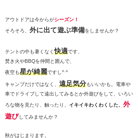
アウトドアは今からが
シーズン！
外に出て
遊ぶ準備
そろそろ、
をしませんか？
快適
テントの中も暑くなく
です、
焚き火やBBQを仲間と囲んで、
星が綺麗
夜空も
ですし^ ^
遠足気分
キャンプだけではなく、
もいいかも。電車や
車でドライブして遠出してみるとか外遊びをして、いろい
外
ろな物を見たり、触ったり、
イキイキわくわくした、
遊び
してみませんか？
秋がはじまります。