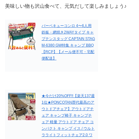
美味しい物も沢山食べて、元気だして楽しみましょう♪
バーベキューコンロ 4〜6人用
鉄板・網焼き2WAYタイプ キャ
プテンスタッグ CAPTAIN STAG
M-6380 GW特集 キャンプ BBQ
【RCP】【メール便不可・宅配
便配送】
★今だけ20%OFF!!【楽天137週
1位★PONCOTAN歴代最高のア
ウトドアチェア】アウトドアチ
ェア キャンプ椅子 キャンプチ
ェア 軽量 アウトドア チェア コ
ンパクト キャンプ イス / ウルト
ラライトフィットチェア2.0 ワ