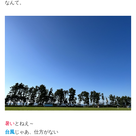
なんて。
暑い
とねえ～
台風
じゃあ、仕方がない