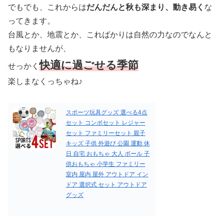
でもでも、これからは
だんだんと秋も深まり、動き易く
な
ってきます。
台風とか、地震とか、こればかりは自然の力なのでなんと
もなりませんが、
快適に過ごせる季節
せっかく
楽しまなくっちゃね♪
スポーツ玩具グッズ 選べる4点
セット コンボセット レジャー
セット ファミリーセット 親子
キッズ 子供 外遊び 公園 運動 休
日 自宅 おもちゃ 大人 ボール 子
供おもちゃ 小学生 ファミリー
室内 屋内 屋外 アウトドア イン
ドア 選択式 セット アウトドア
グッズ