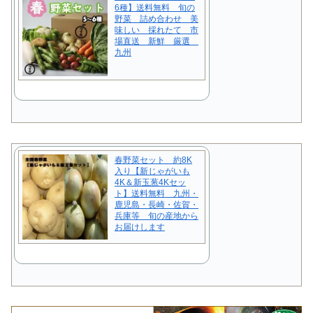
6種】送料無料 旬の
野菜 詰め合わせ 美
味しい 採れたて 市
場直送 新鮮 厳選
九州
春野菜セット 約8K
入り【新じゃがいも
4K＆新玉葱4Kセッ
ト】送料無料 九州・
鹿児島・長崎・佐賀・
兵庫等 旬の産地から
お届けします