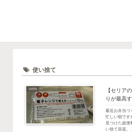
使い捨て
100均
【セリアの
りが最高す
最近お弁当づく
忙しい朝ですが
見つけた超便
い捨て容器。..