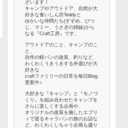
ざいます！
キャンプやアウトドア、自然が大
好きな食いしん坊Teddyと
ゆかいな仲間たち(すずめ、ひつ
じ、マミー、うさぎの姉妹)から
なる『Craft工房』です。
アウトドアのこと、キャンプのこ
と、
自作の軽バンの改装、釣りなど、
わくわくうきうきする外遊びが大
好きな
craftファミリーの日常を毎日Blog
更新中♪
大好きな『キャンプ』と『モノづ
くり』を組み合わせたキャンプを
さらに楽しくする企画や、
オリジナルの改装を施したエブリ
ィで巡るキャラバンの旅のお話な
ど、わくわくしちゃう企画も盛り