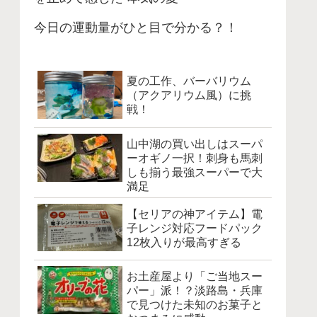
今日の運動量がひと目で分かる？！
夏の工作、バーバリウム
（アクアリウム風）に挑
戦！
山中湖の買い出しはスーパ
ーオギノ一択！刺身も馬刺
しも揃う最強スーパーで大
満足
【セリアの神アイテム】電
子レンジ対応フードパック
12枚入りが最高すぎる
お土産屋より「ご当地スー
パー」派！？淡路島・兵庫
で見つけた未知のお菓子と