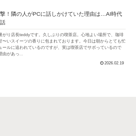
撃！隣の人がPCに話しかけていた理由は…AI時代
話
暑がり店長teddyです。久しぶりの喫茶店。心地よい場所で、珈琲
甘〜いスイーツの香りに包まれております。今日は朝からとても忙
ュールに追われているのですが、実は喫茶店でサボっているので
由があっ...
2026.02.19