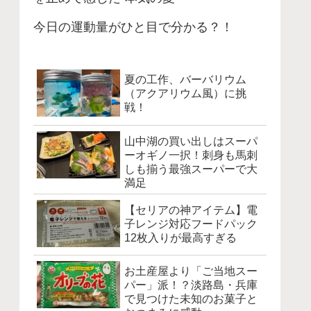
今日の運動量がひと目で分かる？！
夏の工作、バーバリウム
（アクアリウム風）に挑
戦！
山中湖の買い出しはスーパ
ーオギノ一択！刺身も馬刺
しも揃う最強スーパーで大
満足
【セリアの神アイテム】電
子レンジ対応フードパック
12枚入りが最高すぎる
お土産屋より「ご当地スー
パー」派！？淡路島・兵庫
で見つけた未知のお菓子と