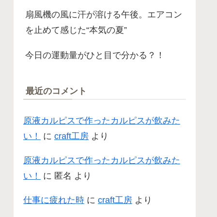
扇風機の風に汗が溶ける午後。エアコン
を止めて感じた“本気の夏”
今日の運動量がひと目で分かる？！
最近のコメント
原液カルピスで作ったカルピスが飲みた
い！
に
craft工房
より
原液カルピスで作ったカルピスが飲みた
い！
に
匿名
より
仕事に疲れた時
に
craft工房
より