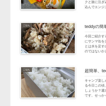
クと旅に注ぎ
込んでエンジン.
ごはん
teddy
今回ご紹介す
にサンマ缶を
とは水を足すの
のではないかと思
ごはん
超簡単、te
キャンプ楽し
る今日この頃
しょうか？週末
です。せっかくの