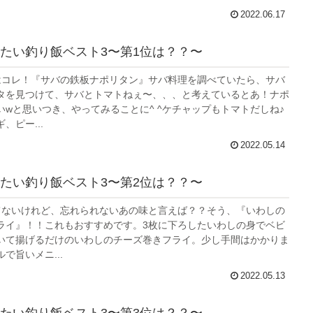
2022.06.17
たい釣り飯ベスト3〜第1位は？？〜
はコレ！『サバの鉄板ナポリタン』サバ料理を調べていたら、サバ
タを見つけて、サバとトマトねぇ〜、、、と考えているとあ！ナポ
いwと思いつき、やってみることに^ ^ケチャップもトマトだしね♪
、ピー...
2022.05.14
たい釣り飯ベスト3〜第2位は？？〜
てないけれど、忘れられないあの味と言えば？？そう、『いわしの
ライ』！！これもおすすめです。3枚に下ろしたいわしの身でベビ
いて揚げるだけのいわしのチーズ巻きフライ。少し手間はかかりま
で旨いメニ...
2022.05.13
たい釣り飯ベスト3〜第3位は？？〜