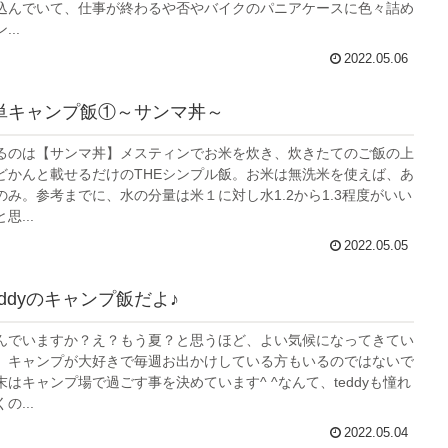
込んでいて、仕事が終わるや否やバイクのパニアケースに色々詰め
..
2022.05.06
の簡単キャンプ飯①～サンマ丼～
るのは【サンマ丼】メスティンでお米を炊き、炊きたてのご飯の上
どかんと載せるだけのTHEシンプル飯。お米は無洗米を使えば、あ
み。参考までに、水の分量は米１に対し水1.2から1.3程度がいい
...
2022.05.05
ddyのキャンプ飯だよ♪
んでいますか？え？もう夏？と思うほど、よい気候になってきてい
、キャンプが大好きで毎週お出かけしている方もいるのではないで
はキャンプ場で過ごす事を決めています^ ^なんて、teddyも憧れ
...
2022.05.04