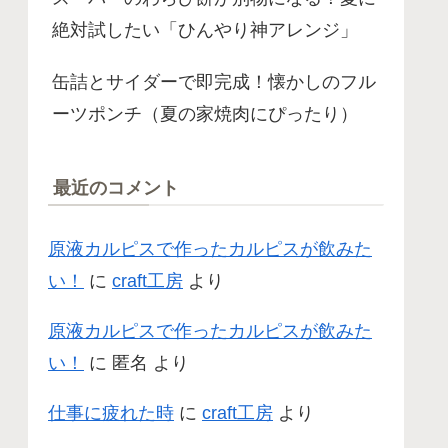
絶対試したい「ひんやり神アレンジ」
缶詰とサイダーで即完成！懐かしのフル
ーツポンチ（夏の家焼肉にぴったり）
最近のコメント
原液カルピスで作ったカルピスが飲みた
い！
に
craft工房
より
原液カルピスで作ったカルピスが飲みた
い！
に
匿名
より
仕事に疲れた時
に
craft工房
より