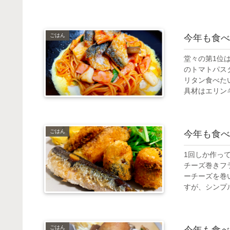
ごはん
今年も食べ
堂々の第1位
のトマトパス
リタン食べた
具材はエリンギ
ごはん
今年も食べ
1回しか作っ
チーズ巻きフ
ーチーズを巻
すが、シンプル
ごはん
今年も食べ