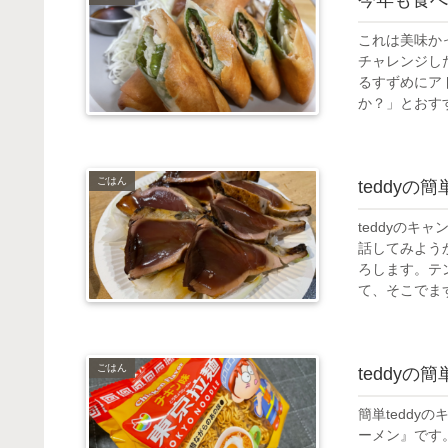
これは美味か
チャレンジし
るすずめにア
か？」とおすす
ごはん
teddy
teddyのキ
話してみよう
ろします。テ
て、そこでまず.
ごはん
teddy
簡単tedd
ーメン』です。