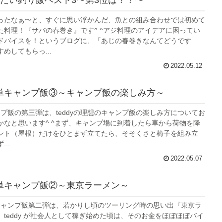
ったなぁ〜と、すぐに思い浮かんだ、魚との組み合わせでは初めて
た料理！『サバの春巻き』です^ ^アジ料理のアイデアに困ってい
ドバイスを！というブログに、「あじの春巻きなんてどうです
めしてもらっ...
2022.05.12
の簡単キャンプ飯③～キャンプ飯の楽しみ方～
ャンプ飯の第三弾は、teddyの理想のキャンプ飯の楽しみ方についてお
かなと思います^ ^まず、キャンプ場に到着したら車から荷物を降
ント（屋根）だけをひとまず立てたら、そそくさと椅子を組み立
..
2022.05.07
の簡単キャンプ飯②～東京ラーメン～
yのキャンプ飯第二弾は、若かりし頃のツーリング時の思い出『東京ラ
teddy が社会人として稼ぎ始めた頃は、そのお金をほぼほぼバイ