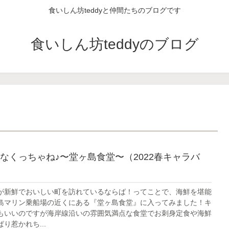
食いしん坊teddyと仲間たちのブログです
食いしん坊teddyのブログ
なくっちゃね♪〜堂ヶ島食堂〜（2022春キャラバ
が新鮮でおいしい町を訪れているならば！ってことで、海鮮を堪能
島マリン乗船場の近くにある『堂ヶ島食堂』に入ってみました！キ
もいいのですが海岸線沿いの雰囲気満点な食堂でお刺身定食や海鮮
り惹かれち...