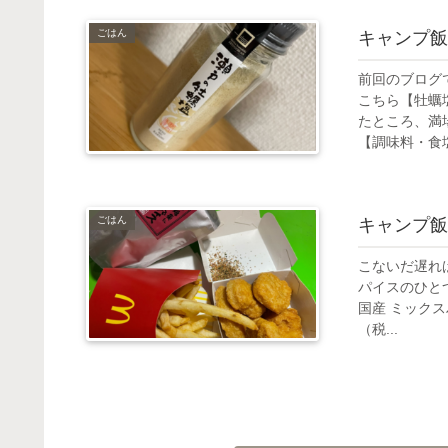
ごはん
キャンプ飯
前回のブログ
こちら【牡蠣
たところ、満
【調味料・食塩
ごはん
キャンプ飯
こないだ遅れ
パイスのひとつ
国産 ミックス
（税...