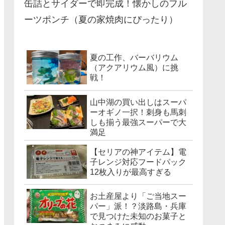
缶詰とサイダーで即完成！懐かしのフル
ーツポンチ（夏の家焼肉にぴったり）
夏の工作、バーバリウム
（アクアリウム風）に挑
戦！
山中湖の買い出しはスーパ
ーオギノ一択！刺身も馬刺
しも揃う最強スーパーで大
満足
【セリアの神アイテム】電
子レンジ対応フードパック
12枚入りが最高すぎる
お土産屋より「ご当地スー
パー」派！？淡路島・兵庫
で見つけた未知のお菓子と