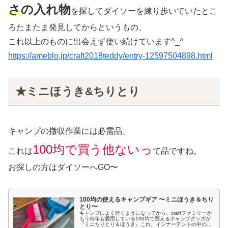
さ
の入れ物
を探してダイソーを練り歩いていたとこ
ろたまたま発見してからというもの、
これ以上のものに出会えず使い続けています^_^
https://ameblo.jp/craft2018teddy/entry-12597504898.html
★ミニほうき&ちりとり
キャンプの撤収作業には必需品、
100均で買う他ないっ
これは
て品ですね。
お探しの方はダイソーへGO〜
100均の使えるキャンプギア 〜ミニほうき＆ちり
とり〜
キャンプによく行くようになってから、craftファミリーが
もう何年も愛用している100均で買えるキャンプグッズが
『ミニちりとり＆ほうき』これ、インナーテントの中の掃