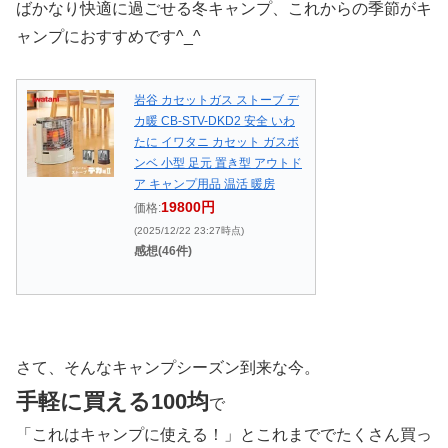
ばかなり快適に過ごせる冬キャンプ、これからの季節がキ
ャンプにおすすめです^_^
岩谷 カセットガス ストーブ デ
カ暖 CB-STV-DKD2 安全 いわ
たに イワタニ カセット ガスボ
ンベ 小型 足元 置き型 アウトド
ア キャンプ用品 温活 暖房
19800円
価格:
(2025/12/22 23:27時点)
感想(46件)
さて、そんなキャンプシーズン到来な今。
手軽に買える100均
で
「これはキャンプに使える！」とこれまででたくさん買っ