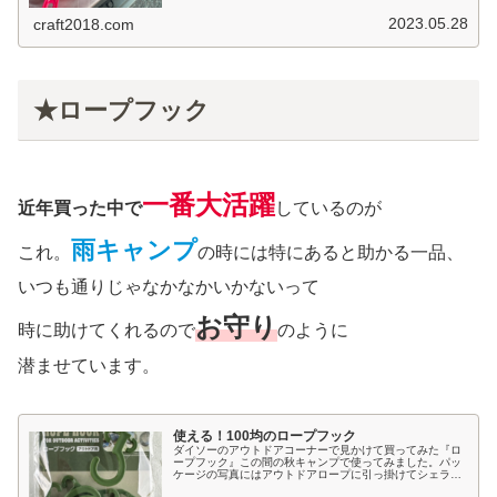
除に大活躍！風やら何やらでキャンプ場の芝生や砂がどう
しても入り込んでいつのま...
2023.05.28
craft2018.com
★ロープフック
一番大活躍
近年買った中で
しているのが
雨キャンプ
これ。
の時には特にあると助かる一品、
いつも通りじゃなかなかいかないって
お守り
時に助けてくれるので
のように
潜ませています。
使える！100均のロープフック
ダイソーのアウトドアコーナーで見かけて買ってみた『ロ
ープフック』この間の秋キャンプで使ってみました。パッ
ケージの写真にはアウトドアロープに引っ掛けてシェラカ
ップやマグカップなどをつるして使う方法が載っていたの