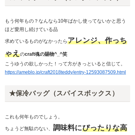
もう何年もの？なんなら10年ばかし使ってないかと思う
ほど愛用し続けている品
アレンジ、作っち
求めているものがなかったら
ゃえ
の
craft魂の賜物^_^笑
こうゆうの欲しかった！って方がきっといると信じて。
https://ameblo.jp/craft2018teddy/entry-12593087509.html
★保冷バッグ（スパイスボックス）
これも何年ものでしょう。
調味料に
ぴったりな高
ちょうど無駄のない、