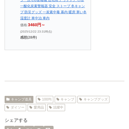
ラーム CO警報機 住宅用 アウトドア 小型
一酸化炭素警報器 安全 ストーブ 冬キャン
プ 防災グッズ 一炭素中毒 幕内 暖房 寒い冬
湿度計 車中泊 車内
3460円～
価格:
(2025/12/22 23:31時点)
感想(28件)
キャンプ道具
100均
キャンプ
キャンプグッズ
ダイソー
愛用品
活躍中
シェアする