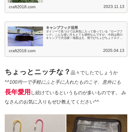
ですが、新色入荷！多目的 ロング...
2023.11.13
craft2018.com
キャンプフック活用
ダイソーで見つけて以来気に入って使っている『ロープフ
ック』こんな使い方もとても便利なんですが、今回は雨の
キャンプで大活躍！地面は土、雨でびちょびちょドロドロ
です。外で使うものとは言え、さすがにドロドロの上に置
くのは、、、そんな時に。とにかく...
2025.04.13
craft2018.com
ちょっとニッチな？
品々でしたでしょうか
^
^100均一で手軽にふと手に入れたものこそ、意外にも
長年愛用
し続けているというものが多いものです。 み
なさんのお気に入りもぜひ教えてください^^