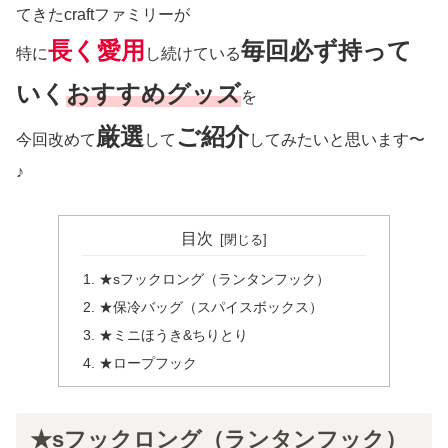
てきたcraftファミリーが
長く愛用
毎回必ず持って
特に
し続けている
いく
おすすめグッズ
を
厳選
ご紹介
今回改めて
して
してみたいと思います〜
♪
目次
★sフックロング（ランタンフック）
★保冷バッグ（スパイスボックス）
★ミニほうき&ちりとり
★ロープフック
★sフックロング（ランタンフック）