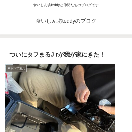
食いしん坊teddyと仲間たちのブログです
食いしん坊teddyのブログ
ついにタフまるJ rが我が家にきた！
キャンプ道具