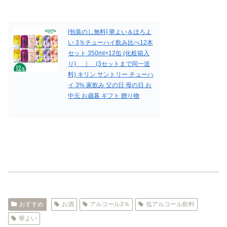
[包装のし無料] 華よい＆ほろよ
い 3％チューハイ飲み比べ12本
セット 350ml×12缶 (化粧箱入
り) ｜ (3セットまで同一送
料) キリン サントリー チューハ
イ 3% 家飲み 父の日 母の日 お
中元 お歳暮 ギフト 贈り物
おすすめ
お酒
アルコール3％
低アルコール飲料
華よい