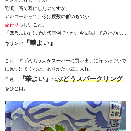
皆さんご存知ですか？
近頃、噂で耳にしたのですが、
アルコールって、今は
度数の低いもの
が
流行り
らしいこと。
『ほろよい』
はその代表例ですが、今回試してみたのは…
『華よい』
キリン
の
これ、すずめちゃんがスーパーに買い出しに行ったついで
に見つけてくれた、ありがたい差し入れ。
『華よい』
ぶどうスパークリング
早速、
の
をひと口。