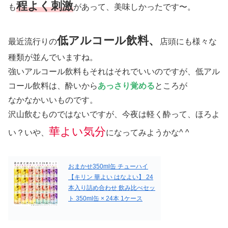
程よく刺激
も
があって、美味しかったです〜。
低アルコール飲料、
最近流行りの
店頭にも様々な
種類が並んでいますね。
強いアルコール飲料もそれはそれでいいのですが、低アル
コール飲料は、酔いから
あっさり覚める
ところが
なかなかいいものです。
沢山飲むものではないですが、今夜は軽く酔って、ほろよ
華よい気分
い？いや、
になってみようかな^ ^
おまかせ350ml缶 チューハイ
【キリン 華よい はなよい】 24
本入り詰め合わせ 飲み比べセッ
ト 350ml缶 × 24本 1ケース