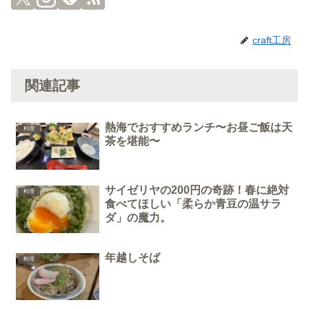
craft工房
関連記事
熱海でおすすめランチ〜お昼ご飯は天
料理
茶を堪能〜
サイゼリヤの200円の奇跡！春に絶対
料理
食べてほしい「柔らか青豆の温サラ
ダ」の魔力。
年越しそば
料理