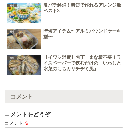
夏バテ解消！時短で作れるアレンジ飯
料理
ベスト3
時短アイテム〜アルミパウンドケーキ
料理
型〜
【イワシ消費】包丁・まな板不要！ラ
料理
イスペーパーで挟むだけの「いわしと
水菜のもちカリチヂミ風」
コメント
コメントをどうぞ
コメント
※