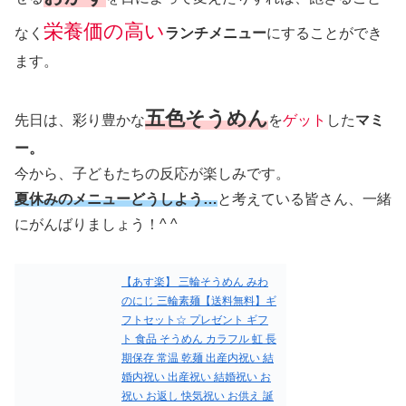
栄養価の高い
なく
ランチメニュー
にすることができ
ます。
五色そうめん
先日は、彩り豊かな
を
ゲット
した
マミ
ー。
今から、子どもたちの反応が楽しみです。
夏休みのメニューどうしよう…
と考えている皆さん、一緒
にがんばりましょう！^ ^
【あす楽】 三輪そうめん みわ
のにじ 三輪素麺【送料無料】ギ
フトセット☆ プレゼント ギフ
ト 食品 そうめん カラフル 虹 長
期保存 常温 乾麺 出産内祝い 結
婚内祝い 出産祝い 結婚祝い お
祝い お返し 快気祝い お供え 誕