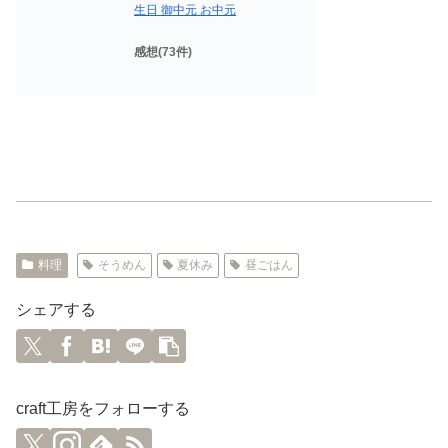
生日 御中元 お中元
感想(73件)
料理
そうめん
夏休み
昼ごはん
シェアする
craft工房をフォローする