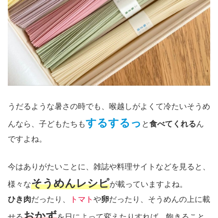
うだるような暑さの時でも、喉越しがよくて冷たいそうめ
するするっ
んなら、子どもたちも
と
食べてくれる
ん
ですよね。
今はありがたいことに、雑誌や料理サイトなどを見ると、
そうめんレシピ
様々な
が載っていますよね。
ひき肉
だったり、
トマト
や
卵
だったり、そうめんの上に載
おかず
せる
を日によって変えたりすれば、飽きること