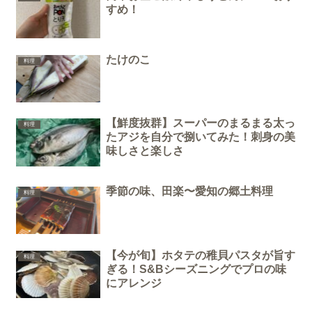
すめ！
たけのこ
料理
【鮮度抜群】スーパーのまるまる太っ
料理
たアジを自分で捌いてみた！刺身の美
味しさと楽しさ
季節の味、田楽〜愛知の郷土料理
料理
【今が旬】ホタテの稚貝パスタが旨す
料理
ぎる！S&Bシーズニングでプロの味
にアレンジ