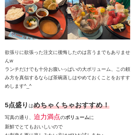
欲張りに欲張った注文に後悔したのは言うまでもありませ
んw
ランチだけでも十分お腹いっぱいの大ボリューム、この頼
み方を真似するならば茶碗蒸しはやめておくことをおすす
めします^_^
5点盛り
めちゃくちゃおすすめ！
は
迫力満点
写真の通り、
の
ボリューム
に
新鮮でとてもおいしいので