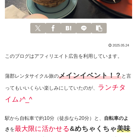
2025.05.24
このブログはアフィリエイト広告を利用しています。
メインイベント！？
蒲郡レンタサイクル旅の
と言
ランチタ
ってもいいくらい楽しみにしていたのが、
イム♪^_^
駅から自転車で約10分（徒歩なら20分）と、
自転車のよ
最大限に活かせる
&めちゃくちゃ
美味
さ
を