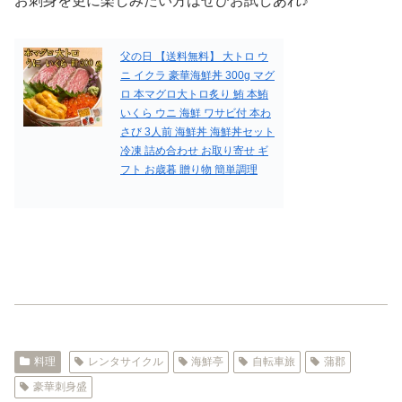
お刺身を更に楽しみたい方はぜひお試しあれ♪
父の日 【送料無料】 大トロ ウ
ニ イクラ 豪華海鮮丼 300g マグ
ロ 本マグロ大トロ炙り 鮪 本鮪
いくら ウニ 海鮮 ワサビ付 本わ
さび 3人前 海鮮丼 海鮮丼セット
冷凍 詰め合わせ お取り寄せ ギ
フト お歳暮 贈り物 簡単調理
料理
レンタサイクル
海鮮亭
自転車旅
蒲郡
豪華刺身盛