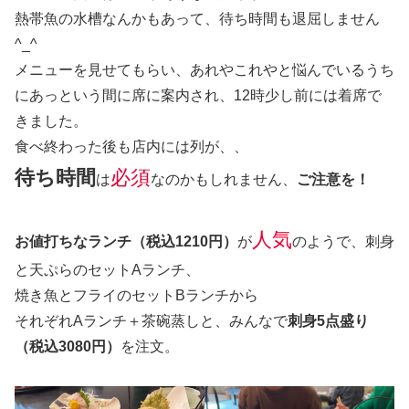
熱帯魚の水槽なんかもあって、待ち時間も退屈しません
^_^
メニューを見せてもらい、あれやこれやと悩んでいるうち
にあっという間に席に案内され、12時少し前には着席で
きました。
食べ終わった後も店内には列が、、
待ち時間
必須
は
なのかもしれません、
ご注意を！
人気
お値打ちなランチ（税込1210円）
が
のようで、刺身
と天ぷらのセットAランチ、
焼き魚とフライのセットBランチから
それぞれAランチ＋茶碗蒸しと、みんなで
刺身5点盛り
（税込3080円）
を注文。