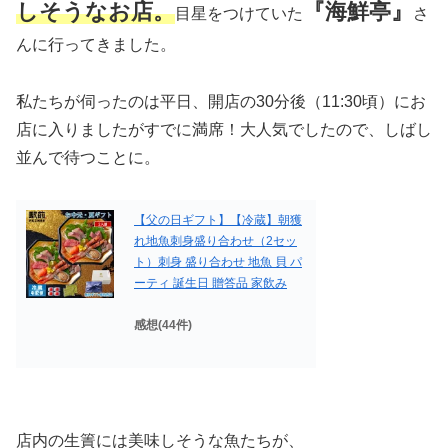
しそうなお店。
『海鮮亭』
目星をつけていた
さ
んに行ってきました。
私たちが伺ったのは平日、開店の30分後（11:30頃）にお
店に入りましたがすでに満席！大人気でしたので、しばし
並んで待つことに。
【父の日ギフト】【冷蔵】朝獲
れ地魚刺身盛り合わせ（2セッ
ト）刺身 盛り合わせ 地魚 貝 パ
ーティ 誕生日 贈答品 家飲み
感想(44件)
店内の生簀には美味しそうな魚たちが、