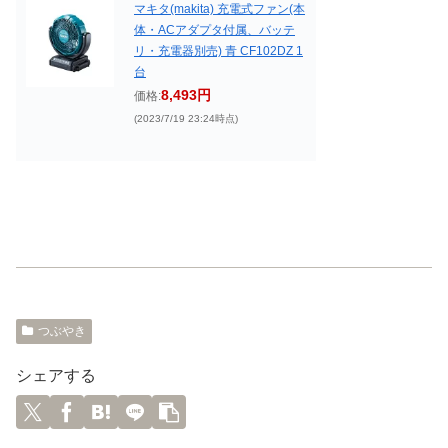
マキタ(makita) 充電式ファン(本
体・ACアダプタ付属、バッテ
リ・充電器別売) 青 CF102DZ 1
台
8,493円
価格:
(2023/7/19 23:24時点)
つぶやき
シェアする