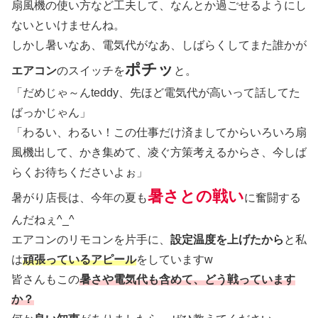
扇風機の使い方など工夫して、なんとか過ごせるようにし
ないといけませんね。
しかし暑いなあ、電気代がなあ、しばらくしてまた誰かが
ポチッ
エアコン
のスイッチを
と。
「だめじゃ～んteddy、先ほど電気代が高いって話してた
ばっかじゃん」
「わるい、わるい！この仕事だけ済ましてからいろいろ扇
風機出して、かき集めて、凌ぐ方策考えるからさ、今しば
らくお待ちくださいよぉ」
暑さとの戦い
暑がり店長は、今年の夏も
に奮闘する
んだねぇ^_^
エアコンのリモコンを片手に、
設定温度を上げたから
と私
は
頑張っているアピール
をしていますw
皆さんもこの
暑さや電気代も含めて、どう戦っています
か？