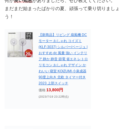
何か
良い知恵
がありましたら、ぜひ教えてください。
まだまだ始まったばかりの夏、頑張って乗り切りましょ
う！
【新商品】リビング 扇風機 DC
モーター おしゃれ コイズミ
(KLF-3037) シルバー/ベージュ |
おすすめ dc 風量 強い インテリ
ア 静か 静音 節電 省エネ レトロ
リモコン おしゃれ デザイン か
わいい 寝室 KOIZUMI 小泉成器
90度上向き 北欧 タイマー付き
2023 上部スイッチ
13,800円
価格:
(2023/7/19 23:22時点)