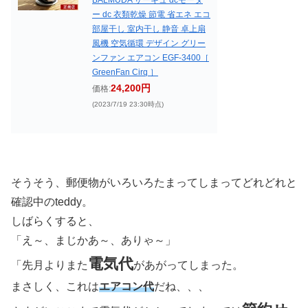
ー dc 衣類乾燥 節電 省エネ エコ
部屋干し 室内干し 静音 卓上扇
風機 空気循環 デザイン グリー
ンファン エアコン EGF-3400［
GreenFan Cirq ］
24,200円
価格:
(2023/7/19 23:30時点)
そうそう、郵便物がいろいろたまってしまってどれどれと
確認中のteddy。
しばらくすると、
「え～、まじかあ～、ありゃ～」
電気代
「先月よりまた
があがってしまった。
まさしく、これは
エアコン代
だね、、、