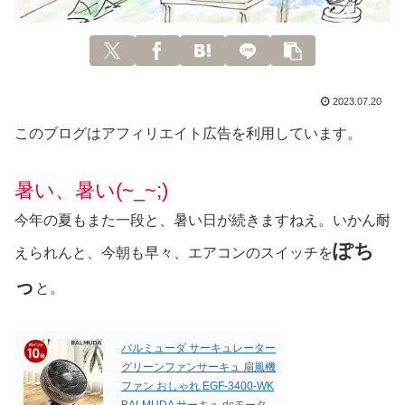
2023.07.20
このブログはアフィリエイト広告を利用しています。
暑い、暑い(~_~;)
今年の夏もまた一段と、暑い日が続きますねえ。いかん耐
ぽち
えられんと、今朝も早々、エアコンのスイッチを
っ
と。
バルミューダ サーキュレーター
グリーンファンサーキュ 扇風機
ファン おしゃれ EGF-3400-WK
BALMUDA サーキュ dcモータ