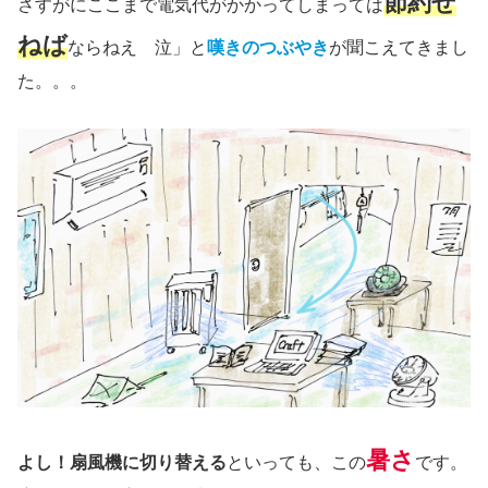
節約せ
さすがにここまで電気代がかかってしまっては
ねば
ならねえ 泣」と
嘆きのつぶやき
が聞こえてきまし
た。。。
暑さ
よし！扇風機に切り替える
といっても、この
です。