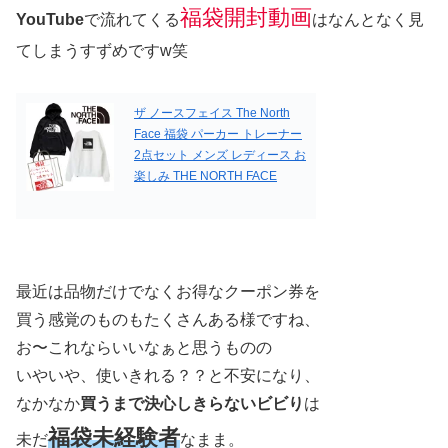
福袋開封動画
YouTube
で流れてくる
はなんとなく見
てしまうすずめですw笑
ザ ノースフェイス The North
Face 福袋 パーカー トレーナー
2点セット メンズ レディース お
楽しみ THE NORTH FACE
最近は品物だけでなくお得なクーポン券を
買う感覚のものもたくさんある様ですね、
お〜これならいいなぁと思うものの
いやいや、使いきれる？？と不安になり、
なかなか
買うまで決心しきらないビビり
は
福袋未経験者
未だ
なまま。