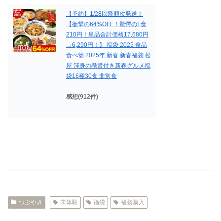
【予約】1/28以降順次発送！
【衝撃の64%OFF！驚愕の1食
210円！単品合計価格17,680円
→6,290円！】 福袋 2025 食品
食べ物 2025年 新春 新春福袋 松
屋 渾身の懸賞付き新春グルメ福
袋16種30食 非常食
感想(912件)
つぶやき
未体験
福袋
福袋購入