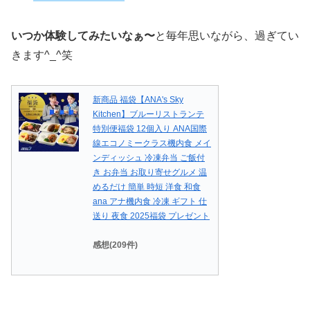
いつか体験してみたいなぁ〜
と毎年思いながら、過ぎてい
きます^_^笑
新商品 福袋【ANA's Sky
Kitchen】ブルーリストランテ
特別便福袋 12個入り ANA国際
線エコノミークラス機内食 メイ
ンディッシュ 冷凍弁当 ご飯付
き お弁当 お取り寄せグルメ 温
めるだけ 簡単 時短 洋食 和食
ana アナ機内食 冷凍 ギフト 仕
送り 夜食 2025福袋 プレゼント
感想(209件)