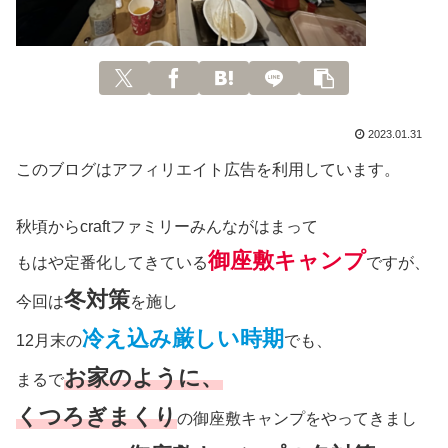
2023.01.31
このブログはアフィリエイト広告を利用しています。
秋頃からcraftファミリーみんながはまって
御座敷キャンプ
もはや定番化してきている
ですが、
冬対策
今回は
を施し
冷え込み厳しい時期
12月末の
でも、
お家のように、
まるで
くつろぎまくり
の御座敷キャンプをやってきまし