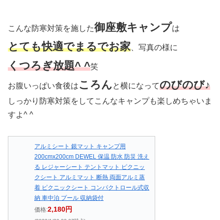
御座敷キャンプ
こんな防寒対策を施した
は
とても快適でまるでお家
、写真の様に
くつろぎ放題^ ^
笑
ころん
のびのび♪
お腹いっぱい食後は
と横になって
しっかり防寒対策をしてこんなキャンプも楽しめちゃいま
すよ^ ^
アルミシート 銀マット キャンプ用
200cmx200cm DEWEL 保温 防水 防災 洗え
る レジャーシート テントマット ピクニッ
クシート アルミマット 断熱 両面アルミ蒸
着 ピクニックシート コンパクトロール式収
納 車中泊 プール 収納袋付
2,180円
価格: