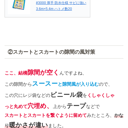
#3000 厚手 防水仕様 サビに強い
3.6m×5.4m ハトメ数20
②スカートとスカートの隙間の風対策
隙間が空く
ここ、結構
んですよね、
スースー
この隙間から
と隙間風が入り込む
ので、
ビニール袋
この穴にレジ袋などの
を
くしゃくしゃ
穴埋め、
テープ
っと丸めて
上から
などで
スカートとスカートを繋ぐように留めて
みたところ、
かな
暖かさが違い
り
ました。