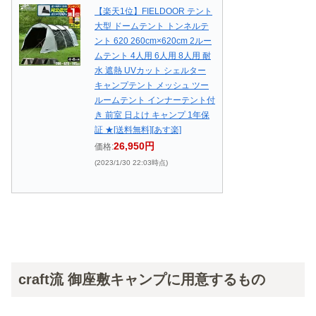
【楽天1位】FIELDOOR テント
大型 ドームテント トンネルテ
ント 620 260cm×620cm 2ルー
ムテント 4人用 6人用 8人用 耐
水 遮熱 UVカット シェルター
キャンプテント メッシュ ツー
ルームテント インナーテント付
き 前室 日よけ キャンプ 1年保
証 ★[送料無料][あす楽]
26,950円
価格:
(2023/1/30 22:03時点)
craft流 御座敷キャンプに用意するもの