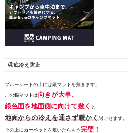
④底冷え防止
ブルーシートの上には銀マットを敷きます。
向きが大事、
この
銀マット
は
銀色面を地面側に向けて敷く
と、
地面からの冷えを通さず暖かく
過ごせます。
完璧！
その上に
カーペット
を敷いたらもう