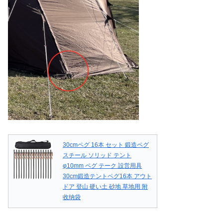
30cmペグ 16本 セット 鍛造ペグ
スチール ソリッド テント
φ10mm ペグ テーク 設営用具
30cm鍛造テントペグ16本 アウト
ドア 登山 硬い土 砂地 草地用 附
收纳袋