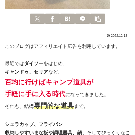
2022.12.13
このブログはアフィリエイト広告を利用しています。
最近では
ダイソー
をはじめ、
キャンドゥ、セリア
など、
百均に行けばキャンプ道具が
手軽に手に入る時代
になってきました。
専門的な道具
それも、結構
まで。
シェラカップ、フライパン
収納しやすいまな板や調理器具、鍋、
そしてびっくりなこ