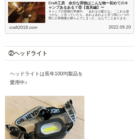
Craft工房 余分な荷物はこんな物〜初めてのキ
ャンプあるある？⑧【道具編】〜
キャンプの荷物の準備中。「あれも心配だな」「これも使
うかな」と言っていたら、あれよあれよと言う間にいつの
間にか荷物量が膨らんでしまった…なんてことありません
か？アール 自由にカットできるまな板シート 800cm KC-
212 4900309...
2022.09.20
craft2018.com
②ヘッドライト
ヘッドライトは長年100均製品を
愛用中♪