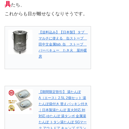
具
たち、
これからも目が離せなくなりそうです。
【送料込み】【日本製】 タブ
マルチに使える 缶ストーブ
田中文金属tab. 缶 ストーブ
バーベキュー たき火 屋外暖
房
【期間限定割引】 湯たんぽ
A（エース）2.5L 2個セット 湯
たんぽ袋付き 替えパッキン付き
｜日本製湯たんぽ 直火対応 IH
対応 ゆたんぽ 湯タンポ 金属湯
たんぽ トタン湯たんぽ SGマー
ク アウトドア キャンプ グラン