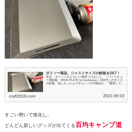
ダイソー商品、ジャストサイズの鉄板をGET！
先日、ダイソーさんでいい物見つけました。『バーベキュ
ー用鉄板 IRON PLATE for berbeque』300円このサイズ
の鉄板、欲しかったんですよ～♪その理由が、「愛用してい
るGストーブと合わせて使いたい！」これは今まで愛用し
ていた...
2022.09.03
craft2018.com
すごい勢いで進化し、
百均キャンプ道
どんどん新しいグッズが出てくる