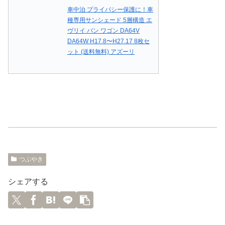
車中泊 プライバシー保護に！車
種専用サンシェード 5層構造 エ
ヴリイ バン ワゴン DA64V
DA64W H17.8〜H27.17 8枚セ
ット (送料無料) アズーリ
つぶやき
シェアする