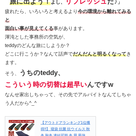
旅に出よう！
リフレッシュ
だ♪
よし、
」
疲れたら、いろいろと考えるより
今の環境から離れてみる
と
面白い事が見えてくる
事があります。
渾沌とした事務所の空気が、
teddyのどんな旅にしようか？
どこに行こうか？なんて話声で
だんだんと明るくなって
き
ます。
うちのteddy、
そう、
こういう時の切替は超早い
んですw
なんせ家出しちゃって、その先でアルバイトなんてしちゃ
う人だから^_^
【アウトドアランキング1位獲
得!!】 寝袋 抗菌 抗ウイルス 秋
冬 秋冬 連結可能 冬 用 最強