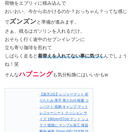
荷物をエブリィに積み込んで
おいおい、今から出かけるのか？おっちゃん？ってな感じ
ズンズン
で
と準備が進みます。
さぁ、残るはガソリンを入れるだけ。
おそらく行く途中のセブンイレブンに
立ち寄り珈琲を煎れて
しばらく走ると
着替えを入れてない事に気づく
んでしょう
ね！笑
ハプニング
そんな
も気分転換にはいいかもw
【楽天1位】レジャーマット 折
りたたみ 厚手 厚さ2cm 軽量 コ
ンパクト 収納 キャンプ マット
レジャーシート クッション サ
イズ 190cm×57cm テント シュ
ラフ 寝袋に テンプル加工 保温
断熱 極厚 20mm FIELDOOR 折