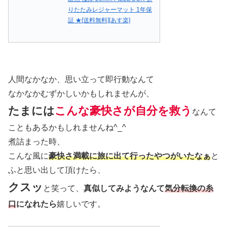
りたたみレジャーマット 1年保
証 ★[送料無料][あす楽]
人間なかなか、思い立って即行動なんて
なかなかむずかしいかもしれませんが、
たまには
こんな豪快さが自分を救う
なんて
こともあるかもしれませんね^_^
煮詰まった時、
こんな風に
豪快さ満載に旅に出て行ったやつがいたなぁ
と
ふと思い出して頂けたら、
クスッ
と笑って、
真似してみようなんて
気分転換の糸
口
になれたら
嬉しいです。