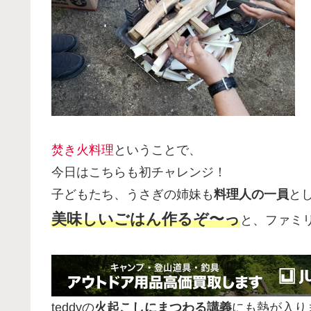
焚き火料理
ということで、
今日はこちらも初チャレンジ！
子どもたち、うさぎの姉妹も
料理人の一員
と
美味しいごはん作るぞ〜っ
と、ファミ
teddyの
火起こしにまつわる講義
にも熱が入り