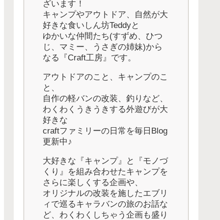
ざいます！
キャンプやアウトドア、自然が大
好きな食いしん坊Teddyと
ゆかいな仲間たち(すずめ、ひつ
じ、マミー、うさぎの姉妹)から
なる『Craft工房』です。
アウトドアのこと、キャンプのこ
と、
自作の軽バンの改装、釣りなど、
わくわくうきうきする外遊びが大
好きな
craftファミリーの日常を毎日Blog
更新中♪
大好きな『キャンプ』と『モノづ
くり』を組み合わせたキャンプを
さらに楽しくする企画や、
オリジナルの改装を施したエブリ
ィで巡るキャラバンの旅のお話な
ど、わくわくしちゃう企画も盛り