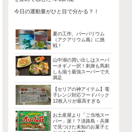
今日の運動量がひと目で分かる？！
夏の工作、バーバリウム
（アクアリウム風）に挑
戦！
山中湖の買い出しはスーパ
ーオギノ一択！刺身も馬刺
しも揃う最強スーパーで大
満足
【セリアの神アイテム】電
子レンジ対応フードパック
12枚入りが最高すぎる
お土産屋より「ご当地スー
パー」派！？淡路島・兵庫
で見つけた未知のお菓子と