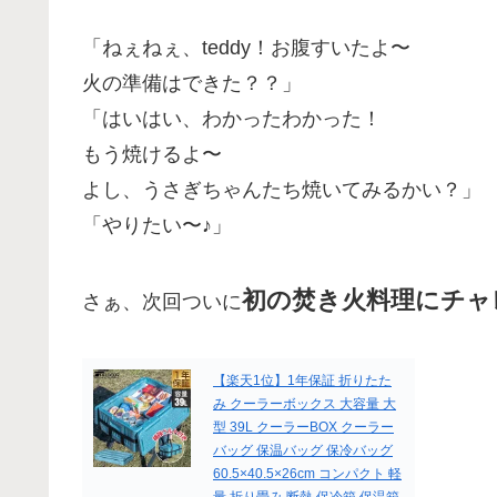
「ねぇねぇ、teddy！お腹すいたよ〜
火の準備はできた？？」
「はいはい、わかったわかった！
もう焼けるよ〜
よし、うさぎちゃんたち焼いてみるかい？」
「やりたい〜♪」
初の焚き火料理にチャ
さぁ、次回ついに
【楽天1位】1年保証 折りたた
み クーラーボックス 大容量 大
型 39L クーラーBOX クーラー
バッグ 保温バッグ 保冷バッグ
60.5×40.5×26cm コンパクト 軽
量 折り畳み 断熱 保冷箱 保温箱