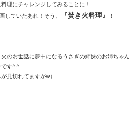
た料理にチャレンジしてみることに！
『焚き火料理』
計画していたあれ！そう、
！
と火のお世話に夢中になるうさぎの姉妹のお姉ちゃん
す^ ^
ちが見切れてますがw）