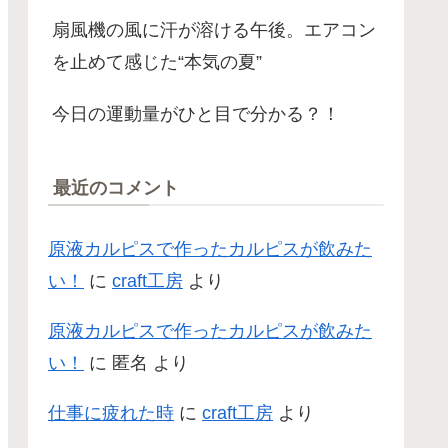
扇風機の風に汗が溶ける午後。エアコン
を止めて感じた“本気の夏”
今日の運動量がひと目で分かる？！
最近のコメント
原液カルピスで作ったカルピスが飲みた
い！
に
craft工房
より
原液カルピスで作ったカルピスが飲みた
い！
に
匿名
より
仕事に疲れた時
に
craft工房
より