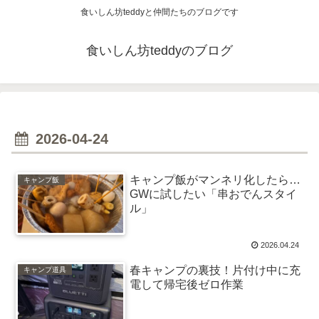
食いしん坊teddyと仲間たちのブログです
食いしん坊teddyのブログ
2026-04-24
キャンプ飯がマンネリ化したら…
キャンプ飯
GWに試したい「串おでんスタイ
ル」
2026.04.24
春キャンプの裏技！片付け中に充
キャンプ道具
電して帰宅後ゼロ作業