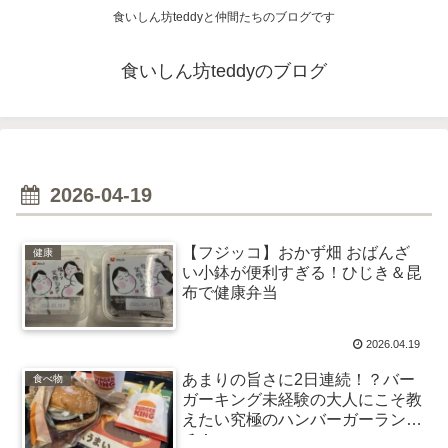
食いしん坊teddyと仲間たちのブログです
食いしん坊teddyのブログ
2026-04-19
【フジッコ】おかず畑 おばんざ
健康
い小鉢が便利すぎる！ひじき＆昆
布で健康弁当
2026.04.19
あまりの旨さに2日連続！？バー
食べ物
ガーキング未経験の大人にこそ教
えたい究極のハンバーガーラン
チ！