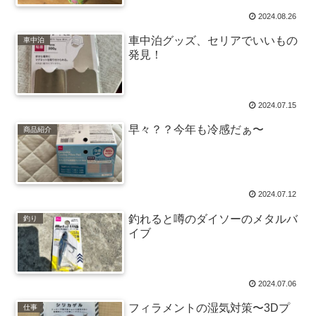
2024.08.26
車中泊グッズ、セリアでいいもの
車中泊
発見！
2024.07.15
早々？？今年も冷感だぁ〜
商品紹介
2024.07.12
釣れると噂のダイソーのメタルバ
釣り
イブ
2024.07.06
フィラメントの湿気対策〜3Dプ
仕事