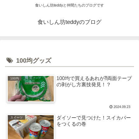
食いしん坊teddyと仲間たちのブログです
食いしん坊teddyのブログ
100均グッズ
100均で買えるあれが⁈両面テープ
100均
の剥がし方裏技発見！？
2024.09.23
ダイソーで見つけた！スイカバー
スイーツ
をつくるの巻