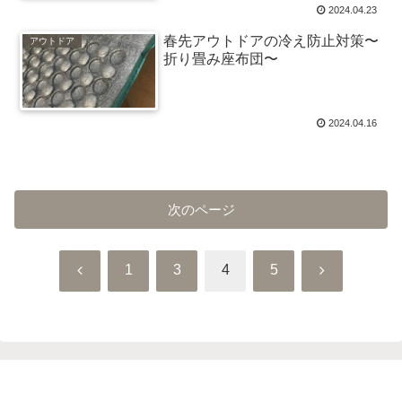
2024.04.23
春先アウトドアの冷え防止対策〜
アウトドア
折り畳み座布団〜
2024.04.16
次のページ
前
次
1
3
4
5
へ
へ