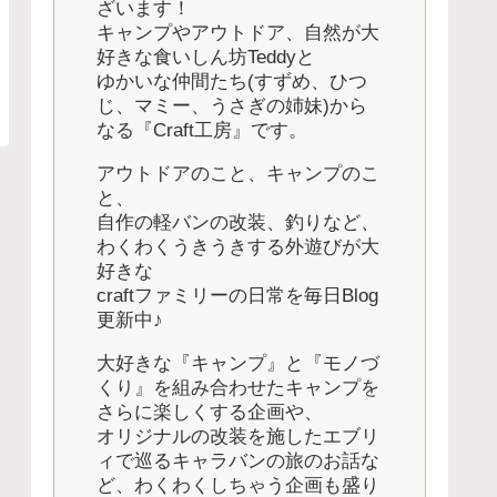
ざいます！
キャンプやアウトドア、自然が大
好きな食いしん坊Teddyと
ゆかいな仲間たち(すずめ、ひつ
じ、マミー、うさぎの姉妹)から
なる『Craft工房』です。
アウトドアのこと、キャンプのこ
と、
自作の軽バンの改装、釣りなど、
わくわくうきうきする外遊びが大
好きな
craftファミリーの日常を毎日Blog
更新中♪
大好きな『キャンプ』と『モノづ
くり』を組み合わせたキャンプを
さらに楽しくする企画や、
オリジナルの改装を施したエブリ
ィで巡るキャラバンの旅のお話な
ど、わくわくしちゃう企画も盛り