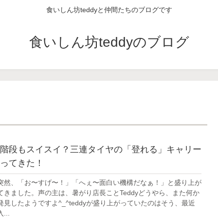
食いしん坊teddyと仲間たちのブログです
食いしん坊teddyのブログ
階段もスイスイ？三連タイヤの「登れる」キャリー
ってきた！
突然、「お〜すげ〜！」「へぇ〜面白い機構だなぁ！」と盛り上が
てきました。声の主は、暑がり店長ことTeddyどうやら、また何か
見したようですよ^_^teddyが盛り上がっていたのはそう、最近
..