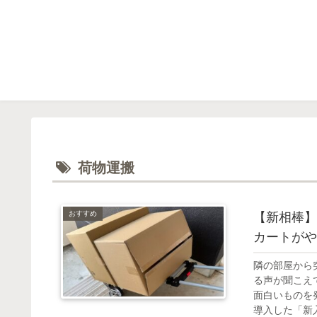
荷物運搬
おすすめ
【新相棒】
カートがや
隣の部屋から
る声が聞こえ
面白いものを発
導入した「新入.