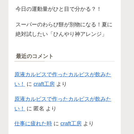
今日の運動量がひと目で分かる？！
スーパーのわらび餅が別物になる！夏に
絶対試したい「ひんやり神アレンジ」
最近のコメント
原液カルピスで作ったカルピスが飲みた
い！
に
craft工房
より
原液カルピスで作ったカルピスが飲みた
い！
に
匿名
より
仕事に疲れた時
に
craft工房
より