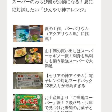
スーパーのわらび餅が別物になる！夏に
絶対試したい「ひんやり神アレンジ」
夏の工作、バーバリウム
（アクアリウム風）に挑
戦！
山中湖の買い出しはスーパ
ーオギノ一択！刺身も馬刺
しも揃う最強スーパーで大
満足
【セリアの神アイテム】電
子レンジ対応フードパック
12枚入りが最高すぎる
お土産屋より「ご当地スー
パー」派！？淡路島・兵庫
で見つけた未知のお菓子と