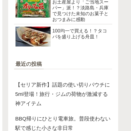
お土産屋より「ご当地スー
パー」派！？淡路島・兵庫
で見つけた未知のお菓子と
おつまみに感動
100均一で買える！？タコ
パを盛り上げる舟皿！
最近の投稿
【セリア新作】話題の使い切りパウチに
5ml登場！旅行・ジムの荷物が激減する
神アイテム
BBQ帰りにひとり電車旅。普段使わない
駅で感じた小さな非日常