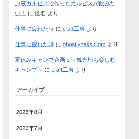
原液カルピスで作ったカルピスが飲みた
い！
に
匿名
より
仕事に疲れた時
に
craft工房
より
仕事に疲れた時
に
ghostlyhaks.Com
より
夏休みキャンプ企画３～観光地も楽しむ
キャンプ～
に
craft工房
より
アーカイブ
2026年8月
2026年7月