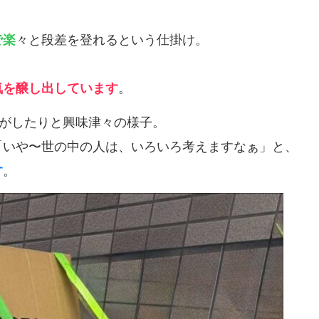
で楽
々と段差を登れるという仕掛け。
気を醸し出しています
。
転がしたりと興味津々の様子。
「いや〜世の中の人は、いろいろ考えますなぁ」と、
す
。