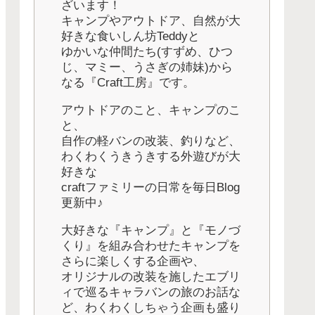
ざいます！
キャンプやアウトドア、自然が大
好きな食いしん坊Teddyと
ゆかいな仲間たち(すずめ、ひつ
じ、マミー、うさぎの姉妹)から
なる『Craft工房』です。
アウトドアのこと、キャンプのこ
と、
自作の軽バンの改装、釣りなど、
わくわくうきうきする外遊びが大
好きな
craftファミリーの日常を毎日Blog
更新中♪
大好きな『キャンプ』と『モノづ
くり』を組み合わせたキャンプを
さらに楽しくする企画や、
オリジナルの改装を施したエブリ
ィで巡るキャラバンの旅のお話な
ど、わくわくしちゃう企画も盛り