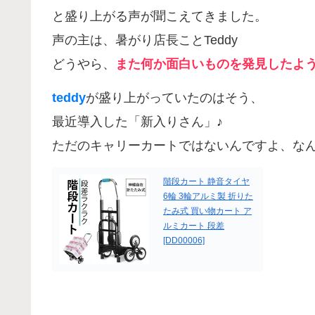
と盛り上がる声が聞こえてきました。
声の主は、暑がり店長ことTeddy
どうやら、
また何か面白いものを発見したよ
teddy
が盛り上がっていたのはそう、
最近導入した「新入りさん」♪
ただのキャリーカートではないんですよ、なん
階段カート 静音タイヤ
6輪 3輪アルミ製 折りた
たみ式 買い物カート ア
ルミカート 段差
[DD00006]