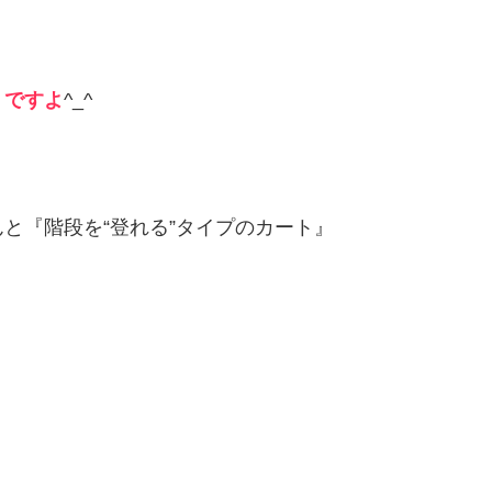
うですよ
^_^
と『階段を“登れる”タイプのカート』