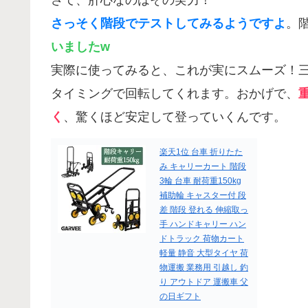
さて、肝心なのはその実力！
さっそく階段でテストしてみるようですよ
。
いましたw
実際に使ってみると、これが実にスムーズ！
タイミングで回転してくれます。おかげで、
く
、驚くほど安定して登っていくんです。
楽天1位 台車 折りたた
み キャリーカート 階段
3輪 台車 耐荷重150kg
補助輪 キャスター付 段
差 階段 登れる 伸縮取っ
手 ハンドキャリー ハン
ドトラック 荷物カート
軽量 静音 大型タイヤ 荷
物運搬 業務用 引越し 釣
り アウトドア 運搬車 父
の日ギフト