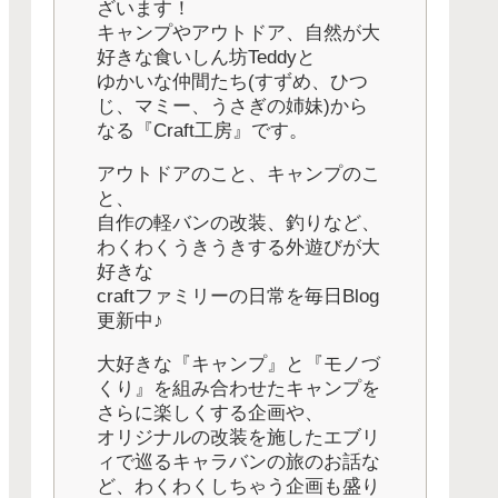
ざいます！
キャンプやアウトドア、自然が大
好きな食いしん坊Teddyと
ゆかいな仲間たち(すずめ、ひつ
じ、マミー、うさぎの姉妹)から
なる『Craft工房』です。
アウトドアのこと、キャンプのこ
と、
自作の軽バンの改装、釣りなど、
わくわくうきうきする外遊びが大
好きな
craftファミリーの日常を毎日Blog
更新中♪
大好きな『キャンプ』と『モノづ
くり』を組み合わせたキャンプを
さらに楽しくする企画や、
オリジナルの改装を施したエブリ
ィで巡るキャラバンの旅のお話な
ど、わくわくしちゃう企画も盛り