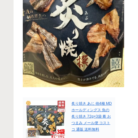
炙り焼き あじ 他4種 MD
ホールディングス 魚の
炙り焼き 72g×3袋 肴 お
つまみ メール便 コスト
コ 通販 送料無料