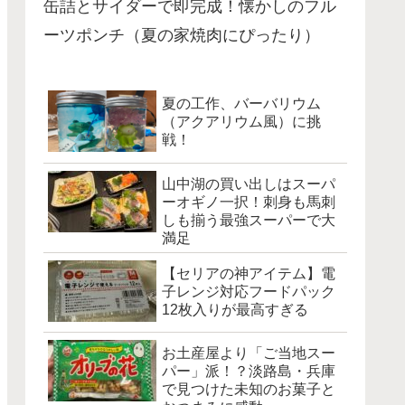
缶詰とサイダーで即完成！懐かしのフル
ーツポンチ（夏の家焼肉にぴったり）
夏の工作、バーバリウム
（アクアリウム風）に挑
戦！
山中湖の買い出しはスーパ
ーオギノ一択！刺身も馬刺
しも揃う最強スーパーで大
満足
【セリアの神アイテム】電
子レンジ対応フードパック
12枚入りが最高すぎる
お土産屋より「ご当地スー
パー」派！？淡路島・兵庫
で見つけた未知のお菓子と