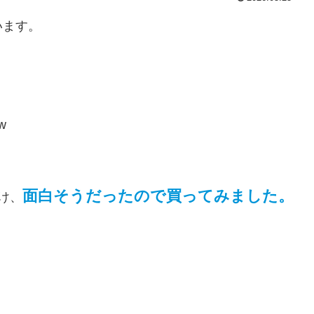
います。
w
面白そうだったので買ってみました。
け、