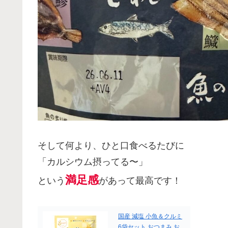
そして何より、ひと口食べるたびに
「カルシウム摂ってる〜」
満足感
という
があって最高です！
国産 減塩 小魚＆クルミ
6袋セット おつまみ お