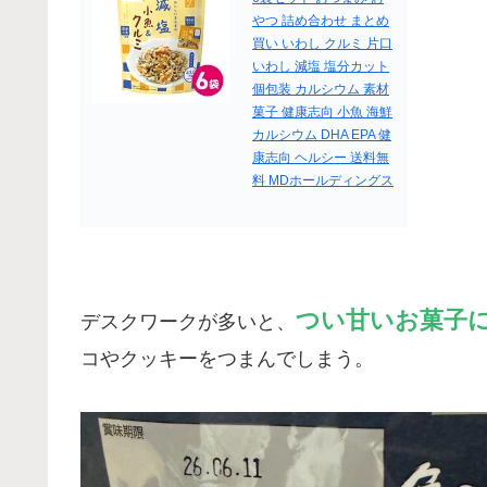
やつ 詰め合わせ まとめ
買い いわし クルミ 片口
いわし 減塩 塩分カット
個包装 カルシウム 素材
菓子 健康志向 小魚 海鮮
カルシウム DHA EPA 健
康志向 ヘルシー 送料無
料 MDホールディングス
つい甘いお菓子
デスクワークが多いと、
コやクッキーをつまんでしまう。