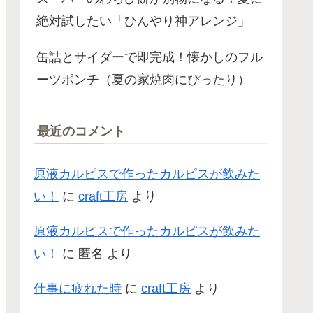
絶対試したい「ひんやり神アレンジ」
缶詰とサイダーで即完成！懐かしのフル
ーツポンチ（夏の家焼肉にぴったり）
最近のコメント
原液カルピスで作ったカルピスが飲みた
い！
に
craft工房
より
原液カルピスで作ったカルピスが飲みた
い！
に
匿名
より
仕事に疲れた時
に
craft工房
より