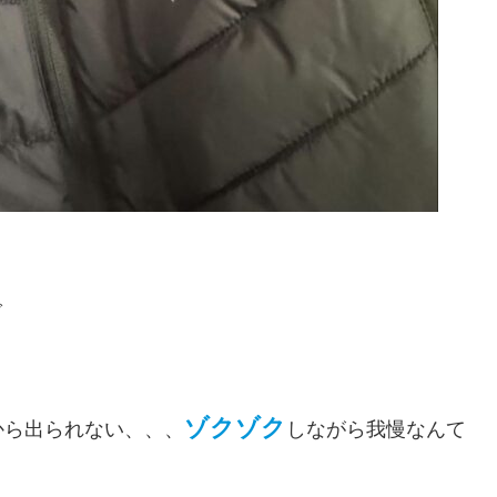
で
ゾクゾク
から出られない、、、
しながら我慢なんて