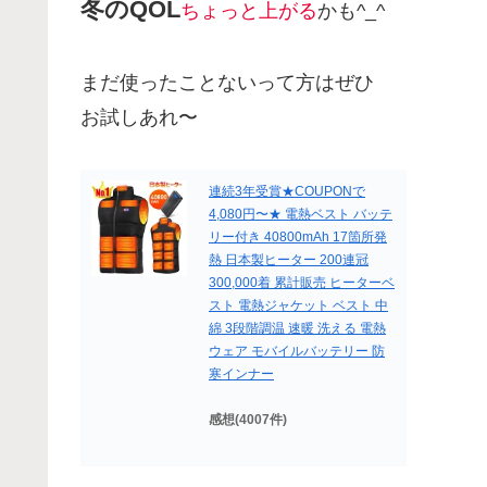
冬のQOL
ちょっと上がる
かも^_^
まだ使ったことないって方はぜひ
お試しあれ〜
連続3年受賞★COUPONで
4,080円〜★ 電熱ベスト バッテ
リー付き 40800mAh 17箇所発
熱 日本製ヒーター 200連冠
300,000着 累計販売 ヒーターベ
スト 電熱ジャケット ベスト 中
綿 3段階調温 速暖 洗える 電熱
ウェア モバイルバッテリー 防
寒インナー
感想(4007件)