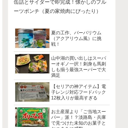
缶詰とサイダーで即完成！懐かしのフル
ーツポンチ（夏の家焼肉にぴったり）
夏の工作、バーバリウム
（アクアリウム風）に挑
戦！
山中湖の買い出しはスーパ
ーオギノ一択！刺身も馬刺
しも揃う最強スーパーで大
満足
【セリアの神アイテム】電
子レンジ対応フードパック
12枚入りが最高すぎる
お土産屋より「ご当地スー
パー」派！？淡路島・兵庫
で見つけた未知のお菓子と