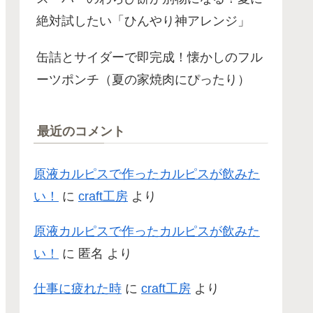
絶対試したい「ひんやり神アレンジ」
缶詰とサイダーで即完成！懐かしのフル
ーツポンチ（夏の家焼肉にぴったり）
最近のコメント
原液カルピスで作ったカルピスが飲みた
い！
に
craft工房
より
原液カルピスで作ったカルピスが飲みた
い！
に
匿名
より
仕事に疲れた時
に
craft工房
より