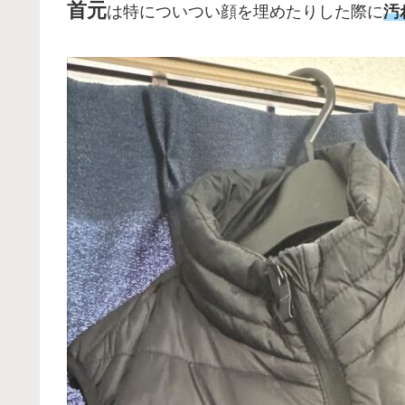
首元
は特についつい顔を埋めたりした際に
汚