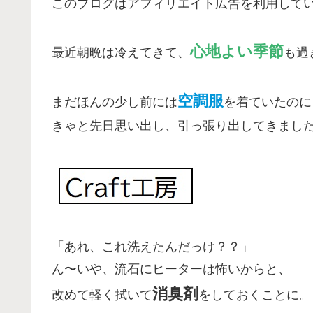
このブログはアフィリエイト広告を利用して
心地よい季節
最近朝晩は冷えてきて、
も過
空調服
まだほんの少し前には
を着ていたのに
きゃと先日思い出し、引っ張り出してきまし
「あれ、これ洗えたんだっけ？？」
ん〜いや、流石にヒーターは怖いからと、
消臭剤
改めて軽く拭いて
をしておくことに。