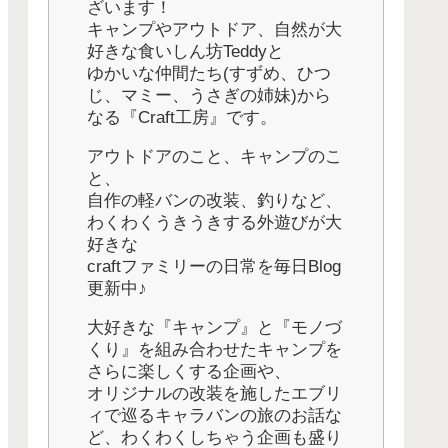
ざいます！
キャンプやアウトドア、自然が大
好きな食いしん坊Teddyと
ゆかいな仲間たち(すずめ、ひつ
じ、マミー、うさぎの姉妹)から
なる『Craft工房』です。
アウトドアのこと、キャンプのこ
と、
自作の軽バンの改装、釣りなど、
わくわくうきうきする外遊びが大
好きな
craftファミリーの日常を毎日Blog
更新中♪
大好きな『キャンプ』と『モノづ
くり』を組み合わせたキャンプを
さらに楽しくする企画や、
オリジナルの改装を施したエブリ
ィで巡るキャラバンの旅のお話な
ど、わくわくしちゃう企画も盛り