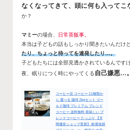
なくなってきて、頭に何も入ってこ
か？
マミー
の場合、
日常茶飯事。
本当は子どもの話もしっかり聞きたいんだけ
たり、ちょっと待ってを連発したり…。
子どもたちには全部見透かされているんです
自己嫌悪…
夜、眠りにつく時にやってくる
コーヒー豆 コーヒー 11種類か
ら 選べる 珈琲 2kgセット ゴー
ルド珈琲 プレミアム ブレンド
コーヒー 送料無料 美味しい ブ
レンドコーヒー たっぷり 【月
間優良ショップ受賞】 鮮度抜群