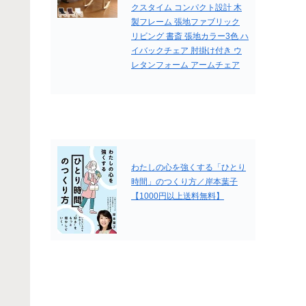
クスタイム コンパクト設計 木
製フレーム 張地ファブリック
リビング 書斎 張地カラー3色 ハ
イバックチェア 肘掛け付き ウ
レタンフォーム アームチェア
わたしの心を強くする「ひとり
時間」のつくり方／岸本葉子
【1000円以上送料無料】