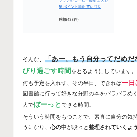
ブラジル コーヒー鑑定士 大容
量 ポイント消化 買い回り
感想(438件)
「あー、もう自分ってだめだ
そんな、
びり過ごす時間
をとるようにしています。
一日
何も予定を入れず、その半日、できれば
図書館に行って好きな分野の本をパラパラめ
ぼーっと
人で
できる時間。
そういう時間をもつことで、素直に自分の気
うになり、
心の中
が段々と
整理されていくよ