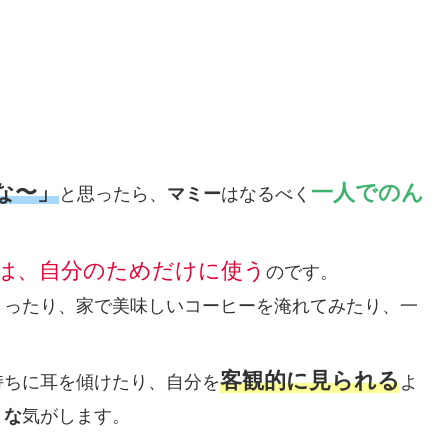
な〜」
一人でのん
と思ったら、
マミー
はなるべく
は、自分のためだけに使う
のです。
くったり、家で美味しいコーヒーを淹れてみたり、一
客観的に見られる
持ちに耳を傾けたり、自分を
よ
うな
気がします。