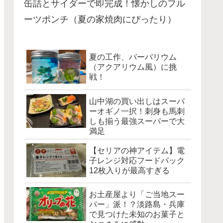
缶詰とサイダーで即完成！懐かしのフル
ーツポンチ（夏の家焼肉にぴったり）
夏の工作、バーバリウム
（アクアリウム風）に挑
戦！
山中湖の買い出しはスーパ
ーオギノ一択！刺身も馬刺
しも揃う最強スーパーで大
満足
【セリアの神アイテム】電
子レンジ対応フードパック
12枚入りが最高すぎる
お土産屋より「ご当地スー
パー」派！？淡路島・兵庫
で見つけた未知のお菓子と