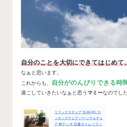
自分のことを大切にできてはじめて
なぁと思います。
自分がのんびりできる時
これからも、
過ごしていきたいなぁと思う
マミー
なのでし
リラックスチェア SLIM-RC ロ
ッキングチェア パーソナルチェ
ア 椅子 いす 読書タイム リラッ