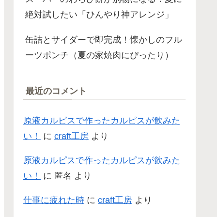
絶対試したい「ひんやり神アレンジ」
缶詰とサイダーで即完成！懐かしのフル
ーツポンチ（夏の家焼肉にぴったり）
最近のコメント
原液カルピスで作ったカルピスが飲みた
い！
に
craft工房
より
原液カルピスで作ったカルピスが飲みた
い！
に
匿名
より
仕事に疲れた時
に
craft工房
より