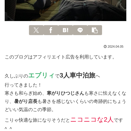
2024.04.05
このブログはアフィリエイト広告を利用しています。
エブリィ
3人車中泊旅
久しぶりの
で
へ
行ってきました！
寒さも和らぎ始め、
寒がりひつじさん
も寒さに怯えなくな
り、
暑がり店長
も暑さを感じないくらいの奇跡的にちょう
どいい気温のこの季節。
ニコニコな2人
こりゃ快適な旅になりそうだと
です
^_^