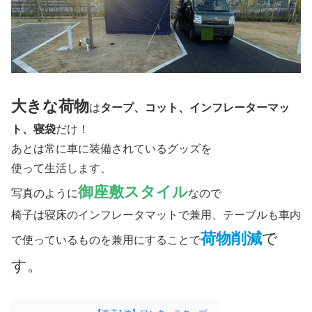
大きな荷物
は
タープ、コット、インフレーターマッ
ト、寝袋
だけ！
あとは常に車に装備されているグッズを
使って生活します、
御座敷スタイル
写真のように
なので
椅子は寝床のインフレータマットで兼用、テーブルも車内
荷物削減
で
で使っているものを兼用にすることで
す。