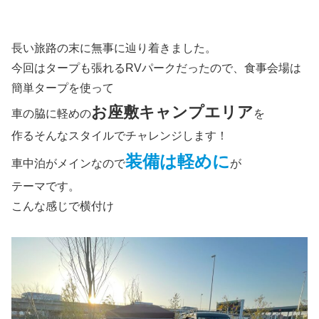
長い旅路の末に無事に辿り着きました。
今回はタープも張れるRVパークだったので、食事会場は
簡単タープを使って
お座敷キャンプエリア
車の脇に軽めの
を
作るそんなスタイルでチャレンジします！
装備は軽めに
車中泊がメインなので
が
テーマです。
こんな感じで横付け