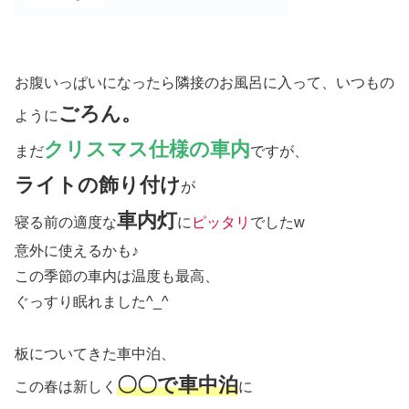
お腹いっぱいになったら隣接のお風呂に入って、いつもの
ごろん。
ように
クリスマス仕様の車内
まだ
ですが、
ライトの飾り付け
が
車内灯
寝る前の適度な
に
ピッタリ
でしたw
意外に使えるかも♪
この季節の車内は温度も最高、
ぐっすり眠れました^_^
板についてきた車中泊、
〇〇で車中泊
この春は新しく
に