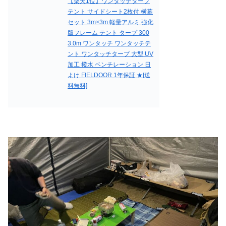
【楽天1位】ワンタッチタープ
テント サイドシート2枚付 横幕
セット 3m×3m 軽量アルミ 強化
版フレーム テント タープ 300
3.0m ワンタッチ ワンタッチテ
ント ワンタッチタープ 大型 UV
加工 撥水 ベンチレーション 日
よけ FIELDOOR 1年保証 ★[送
料無料]