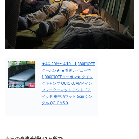
★4/4 20時〜4/10 1,380円OFF
クーポン★ ★着後レビューで
1,000円OFFクーポン★ クイッ
クキャンプ QUICKCAMP イン
フレーターマット アウトドア
ベッド 車中泊マット 5cm シン
グル QC-CM5.0
今日の
食事会場は2ヶ所で
。