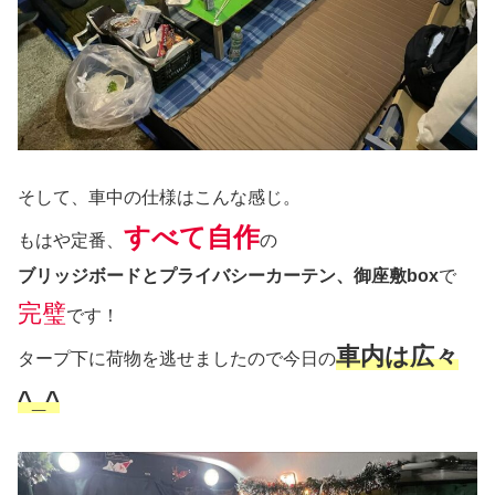
そして、車中の仕様はこんな感じ。
すべて自作
もはや定番、
の
ブリッジボードとプライバシーカーテン、御座敷box
で
完璧
です！
車内は広々
タープ下に荷物を逃せましたので今日の
^_^