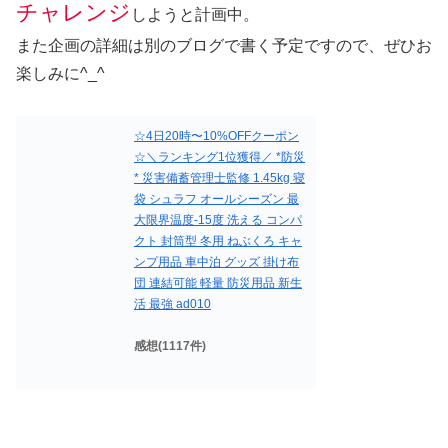
チャレンジ
しようと計画中。
また企画の詳細は別のブログで書く予定ですので、ぜひお
楽しみに^_^
☆4日20時〜10%OFFクーポン
☆＼ランキング1位獲得／ *防災
* 災害備蓄管理士監修 1.45kg 寝
袋 シュラフ オールシーズン 最
大限界温度-15度 洗える コンパ
クト 封筒型 冬用 ねぶくろ キャ
ンプ用品 車中泊 グッズ 掛け布
団 連結可能 軽量 防災用品 新生
活 最強 ad010
感想(1117件)