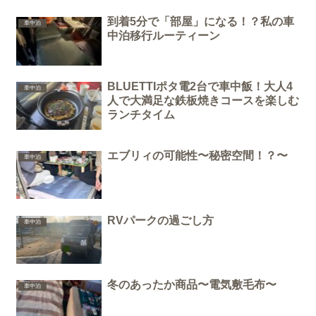
到着5分で「部屋」になる！？私の車
車中泊
中泊移行ルーティーン
BLUETTIポタ電2台で車中飯！大人4
車中泊
人で大満足な鉄板焼きコースを楽しむ
ランチタイム
エブリィの可能性〜秘密空間！？〜
車中泊
RVパークの過ごし方
車中泊
冬のあったか商品〜電気敷毛布〜
車中泊