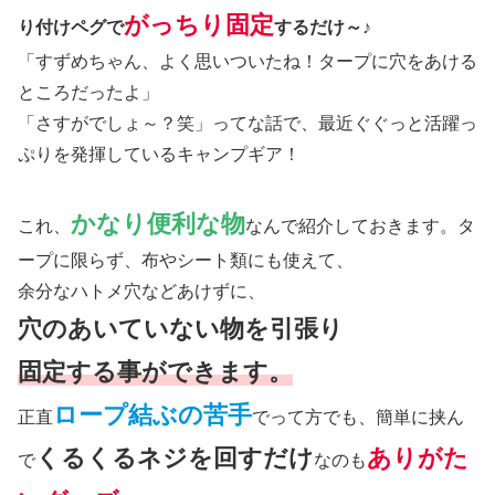
がっちり固定
り付けペグで
するだけ～♪
「すずめちゃん、よく思いついたね！タープに穴をあける
ところだったよ」
「さすがでしょ～？笑」ってな話で、最近ぐぐっと活躍っ
ぷりを発揮しているキャンプギア！
かなり便利な物
これ、
なんで紹介しておきます。タ
ープに限らず、布やシート類にも使えて、
余分なハトメ穴などあけずに、
穴のあいていない物を引張り
固定する事ができます。
ロープ結ぶの苦手
正直
でって方でも、簡単に挟ん
くるくるネジを回すだけ
ありがた
で
なのも