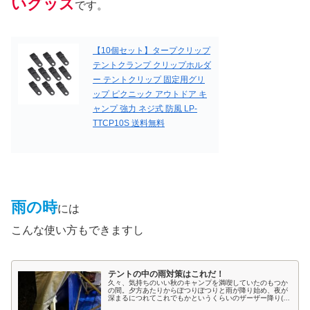
いグッズ
です。
【10個セット】タープクリップ
テントクランプ クリップホルダ
ー テントクリップ 固定用グリ
ップ ピクニック アウトドア キ
ャンプ 強力 ネジ式 防風 LP-
TTCP10S 送料無料
雨の時
には
こんな使い方もできますし
テントの中の雨対策はこれだ！
久々、気持ちのいい秋のキャンプを満喫していたのもつか
の間。夕方あたりからぽつりぽつりと雨が降り始め、夜が
深まるにつれてこれでもかというくらいのザーザー降り(_)
しかし、この雨も天気予報で知って事前に準備していまし