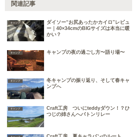
関連記事
ダイソー“お尻あったかカイロ”レビュ
キャンプ
ー｜40×34cmのBIGサイズは本当に暖
かい？
キャンプの夜の過ごし方〜語り場〜
キャンプ
冬キャンプの振り返り、そして春キャ
キャンプ
ンプへ
Craft工房 ついにteddyダウン！？ひ
キャンプ
つじの姉さんへバトンリレー
Craft工房 夏キャラバンのルート
キャンプ