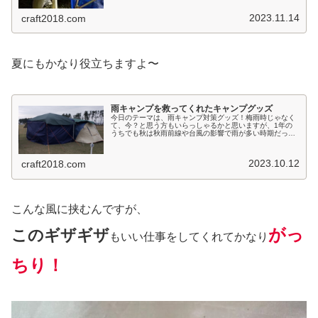
たので何も問題ありません。設...
2023.11.14
craft2018.com
夏にもかなり役立ちますよ〜
雨キャンプを救ってくれたキャンプグッズ
今日のテーマは、雨キャンプ対策グッズ！梅雨時じゃなく
て、今？と思う方もいらっしゃるかと思いますが、1年の
うちでも秋は秋雨前線や台風の影響で雨が多い時期だった
りするのです。気温的にはとても快適でキャンプに行きた
くなる季節ですので、雨対策も忘れ...
2023.10.12
craft2018.com
こんな風に挟むんですが、
がっ
このギザギザ
もいい仕事をしてくれてかなり
ちり！