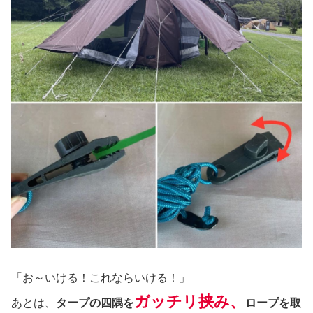
「お～いける！これならいける！」
ガッチリ挟み、
あとは、
タープの四隅を
ロープを取