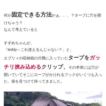
固定できる方法
何か
かぁ、、、？タープに穴を開
けちゃう？
なんて考えていると
すずめちゃんが、
「teddy～これ使えるんじゃない？」と、
タープを
ガッ
エブリィの収納箱の片隅に入っていた
チリ挟み込める
クリップ、
その本体には穴が
開いていてそこにロープがかけれるフックがいくつも入っ
た、袋を見つけて持ってきました。