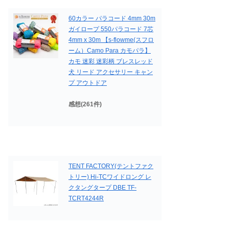
60カラー パラコード 4mm 30m
ガイロープ 550パラコード 7芯
4mm x 30m 【s-flowme(スフロ
ーム）Camo Para カモパラ】
カモ 迷彩 迷彩柄 ブレスレッド
犬 リード アクセサリー キャン
プ アウトドア
感想(261件)
TENT FACTORY(テントファク
トリー) Hi-TCワイドロング レ
クタングタープ DBE TF-
TCRT4244R