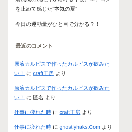
を止めて感じた“本気の夏”
今日の運動量がひと目で分かる？！
最近のコメント
原液カルピスで作ったカルピスが飲みた
い！
に
craft工房
より
原液カルピスで作ったカルピスが飲みた
い！
に
匿名
より
仕事に疲れた時
に
craft工房
より
仕事に疲れた時
に
ghostlyhaks.Com
より