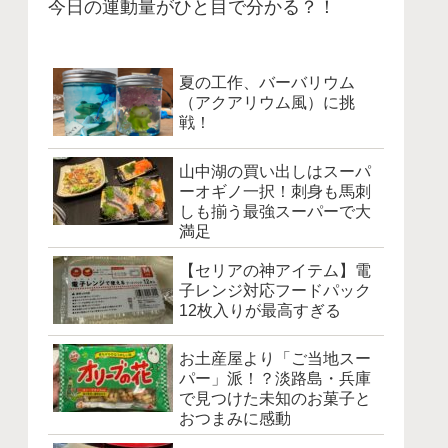
今日の運動量がひと目で分かる？！
夏の工作、バーバリウム
（アクアリウム風）に挑
戦！
山中湖の買い出しはスーパ
ーオギノ一択！刺身も馬刺
しも揃う最強スーパーで大
満足
【セリアの神アイテム】電
子レンジ対応フードパック
12枚入りが最高すぎる
お土産屋より「ご当地スー
パー」派！？淡路島・兵庫
で見つけた未知のお菓子と
おつまみに感動