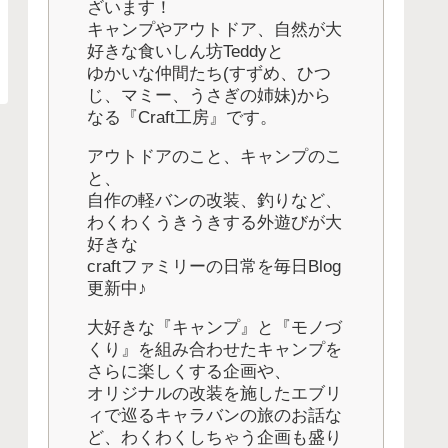
ざいます！
キャンプやアウトドア、自然が大
好きな食いしん坊Teddyと
ゆかいな仲間たち(すずめ、ひつ
じ、マミー、うさぎの姉妹)から
なる『Craft工房』です。
アウトドアのこと、キャンプのこ
と、
自作の軽バンの改装、釣りなど、
わくわくうきうきする外遊びが大
好きな
craftファミリーの日常を毎日Blog
更新中♪
大好きな『キャンプ』と『モノづ
くり』を組み合わせたキャンプを
さらに楽しくする企画や、
オリジナルの改装を施したエブリ
ィで巡るキャラバンの旅のお話な
ど、わくわくしちゃう企画も盛り