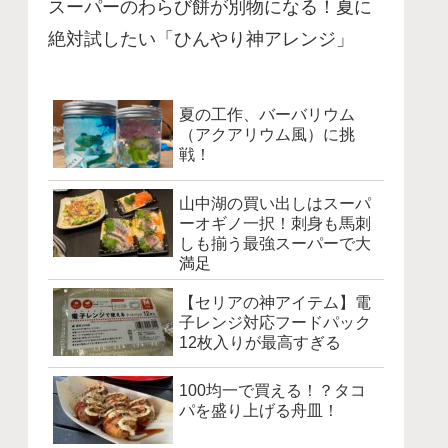
スーパーのわらび餅が別物になる！夏に
絶対試したい「ひんやり神アレンジ」
夏の工作、バーバリウム
（アクアリウム風）に挑
戦！
山中湖の買い出しはスーパ
ーオギノ一択！刺身も馬刺
しも揃う最強スーパーで大
満足
【セリアの神アイテム】電
子レンジ対応フードパック
12枚入りが最高すぎる
100均一で買える！？タコ
パを盛り上げる舟皿！