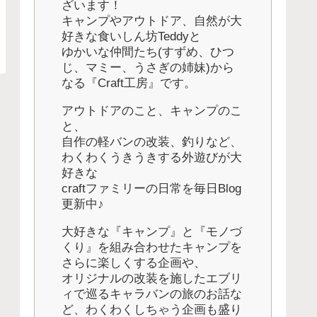
ざいます！
キャンプやアウトドア、自然が大
好きな食いしん坊Teddyと
ゆかいな仲間たち(すずめ、ひつ
じ、マミー、うさぎの姉妹)から
なる『Craft工房』です。
アウトドアのこと、キャンプのこ
と、
自作の軽バンの改装、釣りなど、
わくわくうきうきする外遊びが大
好きな
craftファミリーの日常を毎日Blog
更新中♪
大好きな『キャンプ』と『モノづ
くり』を組み合わせたキャンプを
さらに楽しくする企画や、
オリジナルの改装を施したエブリ
ィで巡るキャラバンの旅のお話な
ど、わくわくしちゃう企画も盛り