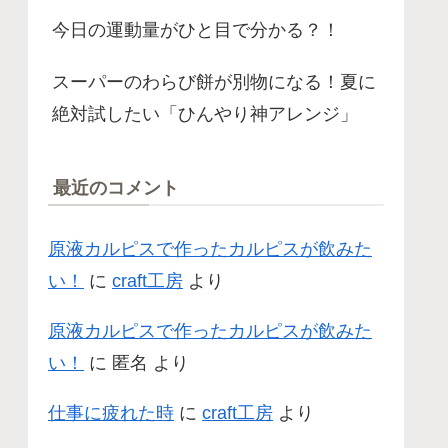
今日の運動量がひと目で分かる？！
スーパーのわらび餅が別物になる！夏に
絶対試したい「ひんやり神アレンジ」
最近のコメント
原液カルピスで作ったカルピスが飲みた
い！
に
craft工房
より
原液カルピスで作ったカルピスが飲みた
い！
に
匿名
より
仕事に疲れた時
に
craft工房
より