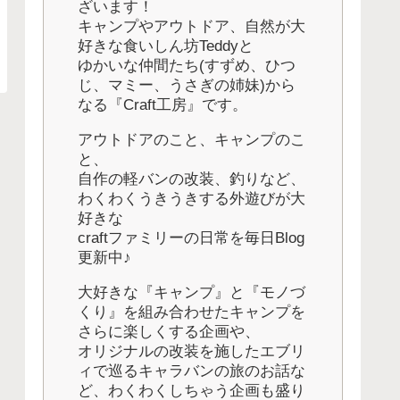
ざいます！
キャンプやアウトドア、自然が大
好きな食いしん坊Teddyと
ゆかいな仲間たち(すずめ、ひつ
じ、マミー、うさぎの姉妹)から
なる『Craft工房』です。
アウトドアのこと、キャンプのこ
と、
自作の軽バンの改装、釣りなど、
わくわくうきうきする外遊びが大
好きな
craftファミリーの日常を毎日Blog
更新中♪
大好きな『キャンプ』と『モノづ
くり』を組み合わせたキャンプを
さらに楽しくする企画や、
オリジナルの改装を施したエブリ
ィで巡るキャラバンの旅のお話な
ど、わくわくしちゃう企画も盛り