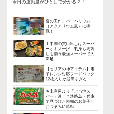
今日の運動量がひと目で分かる？！
夏の工作、バーバリウム
（アクアリウム風）に挑
戦！
山中湖の買い出しはスーパ
ーオギノ一択！刺身も馬刺
しも揃う最強スーパーで大
満足
【セリアの神アイテム】電
子レンジ対応フードパック
12枚入りが最高すぎる
お土産屋より「ご当地スー
パー」派！？淡路島・兵庫
で見つけた未知のお菓子と
おつまみに感動