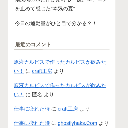
を止めて感じた“本気の夏”
今日の運動量がひと目で分かる？！
最近のコメント
原液カルピスで作ったカルピスが飲みた
い！
に
craft工房
より
原液カルピスで作ったカルピスが飲みた
い！
に
匿名
より
仕事に疲れた時
に
craft工房
より
仕事に疲れた時
に
ghostlyhaks.Com
より