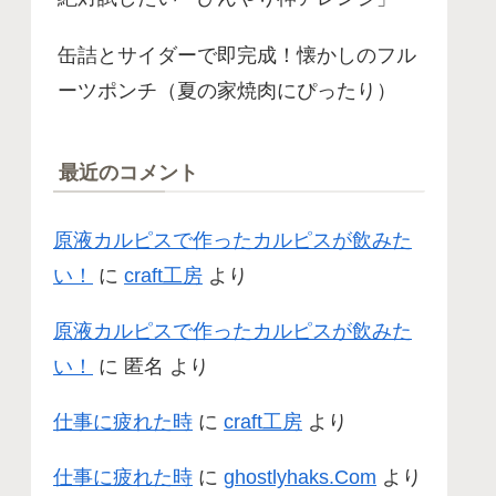
缶詰とサイダーで即完成！懐かしのフル
ーツポンチ（夏の家焼肉にぴったり）
最近のコメント
原液カルピスで作ったカルピスが飲みた
い！
に
craft工房
より
原液カルピスで作ったカルピスが飲みた
い！
に
匿名
より
仕事に疲れた時
に
craft工房
より
仕事に疲れた時
に
ghostlyhaks.Com
より