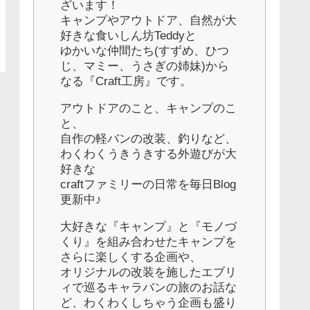
ざいます！
キャンプやアウトドア、自然が大
好きな食いしん坊Teddyと
ゆかいな仲間たち(すずめ、ひつ
じ、マミー、うさぎの姉妹)から
なる『Craft工房』です。
アウトドアのこと、キャンプのこ
と、
自作の軽バンの改装、釣りなど、
わくわくうきうきする外遊びが大
好きな
craftファミリーの日常を毎日Blog
更新中♪
大好きな『キャンプ』と『モノづ
くり』を組み合わせたキャンプを
さらに楽しくする企画や、
オリジナルの改装を施したエブリ
ィで巡るキャラバンの旅のお話な
ど、わくわくしちゃう企画も盛り