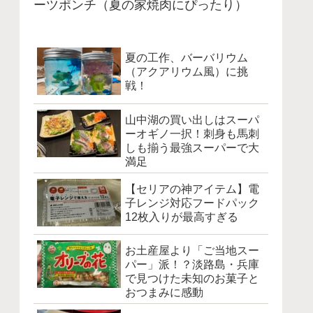
ーツポンチ（夏の家焼肉にぴったり）
夏の工作、バーバリウム
（アクアリウム風）に挑
戦！
山中湖の買い出しはスーパ
ーオギノ一択！刺身も馬刺
しも揃う最強スーパーで大
満足
【セリアの神アイテム】電
子レンジ対応フードパック
12枚入りが最高すぎる
お土産屋より「ご当地スー
パー」派！？淡路島・兵庫
で見つけた未知のお菓子と
おつまみに感動