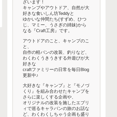
ざいます！
キャンプやアウトドア、自然が大
好きな食いしん坊Teddyと
ゆかいな仲間たち(すずめ、ひつ
じ、マミー、うさぎの姉妹)から
なる『Craft工房』です。
アウトドアのこと、キャンプのこ
と、
自作の軽バンの改装、釣りなど、
わくわくうきうきする外遊びが大
好きな
craftファミリーの日常を毎日Blog
更新中♪
大好きな『キャンプ』と『モノづ
くり』を組み合わせたキャンプを
さらに楽しくする企画や、
オリジナルの改装を施したエブリ
ィで巡るキャラバンの旅のお話な
ど、わくわくしちゃう企画も盛り