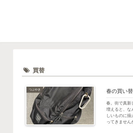
買替
つぶやき
春の買い替
春。街で真新
増えると、な
しいものに揃
ってきませんか