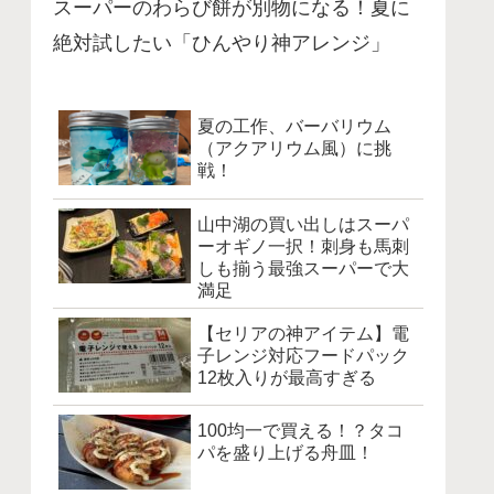
スーパーのわらび餅が別物になる！夏に
絶対試したい「ひんやり神アレンジ」
夏の工作、バーバリウム
（アクアリウム風）に挑
戦！
山中湖の買い出しはスーパ
ーオギノ一択！刺身も馬刺
しも揃う最強スーパーで大
満足
【セリアの神アイテム】電
子レンジ対応フードパック
12枚入りが最高すぎる
100均一で買える！？タコ
パを盛り上げる舟皿！