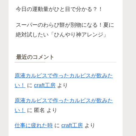
今日の運動量がひと目で分かる？！
スーパーのわらび餅が別物になる！夏に
絶対試したい「ひんやり神アレンジ」
最近のコメント
原液カルピスで作ったカルピスが飲みた
い！
に
craft工房
より
原液カルピスで作ったカルピスが飲みた
い！
に
匿名
より
仕事に疲れた時
に
craft工房
より