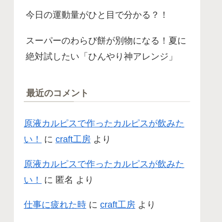
今日の運動量がひと目で分かる？！
スーパーのわらび餅が別物になる！夏に
絶対試したい「ひんやり神アレンジ」
最近のコメント
原液カルピスで作ったカルピスが飲みた
い！
に
craft工房
より
原液カルピスで作ったカルピスが飲みた
い！
に
匿名
より
仕事に疲れた時
に
craft工房
より