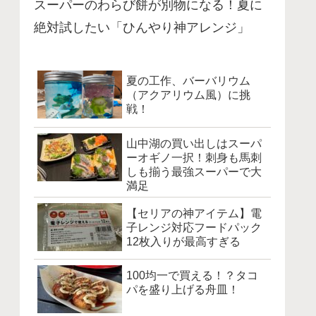
スーパーのわらび餅が別物になる！夏に
絶対試したい「ひんやり神アレンジ」
夏の工作、バーバリウム
（アクアリウム風）に挑
戦！
山中湖の買い出しはスーパ
ーオギノ一択！刺身も馬刺
しも揃う最強スーパーで大
満足
【セリアの神アイテム】電
子レンジ対応フードパック
12枚入りが最高すぎる
100均一で買える！？タコ
パを盛り上げる舟皿！