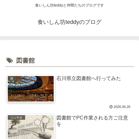
食いしん坊teddyと仲間たちのブログです
食いしん坊teddyのブログ
図書館
石川県立図書館へ行ってみた
旅
2026.06.26
図書館でPC作業される方ご注意
つぶやき
を