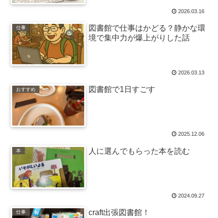
2026.03.16
図書館で仕事はかどる？静かな環
仕事
境で集中力が爆上がりした話
2026.03.13
図書館で1日すごす
おすすめ
2025.12.06
人に選んでもらった本を読む
本
2024.09.27
craft出張図書館！
仕事