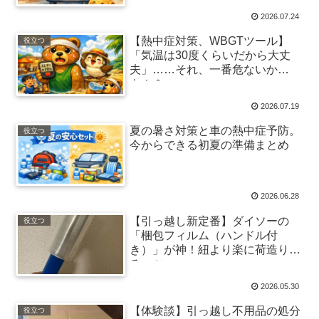
2026.07.24
【熱中症対策、WBGTツール】
役立つ
「気温は30度くらいだから大丈
夫」……それ、一番危ないか
も！？
2026.07.19
夏の暑さ対策と車の熱中症予防。
役立つ
今からできる初夏の準備まとめ
2026.06.28
【引っ越し新定番】ダイソーの
役立つ
「梱包フィルム（ハンドル付
き）」が神！紐より楽に荷造りす
るコツ
2026.05.30
【体験談】引っ越し不用品の処分
役立つ