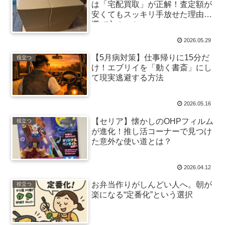
は「宅配買取」が正解！査定額が
安くてもスッキリ手放せた理由と
選び方のコツ
2026.05.29
【5月病対策】仕事帰りに15分だ
役立つ
け！エブリイを「動く書斎」にし
て現実逃避する方法
2026.05.16
【セリア】懐かしのOHPフィルム
役立つ
が進化！推し活コーナーで見つけ
た意外な使い道とは？
2026.04.12
お弁当作りがしんどい人へ。朝が
役立つ
楽になる“定番化”という選択