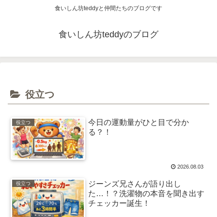
食いしん坊teddyと仲間たちのブログです
食いしん坊teddyのブログ
役立つ
今日の運動量がひと目で分か
役立つ
る？！
2026.08.03
ジーンズ兄さんが語り出し
役立つ
た…！？洗濯物の本音を聞き出す
チェッカー誕生！