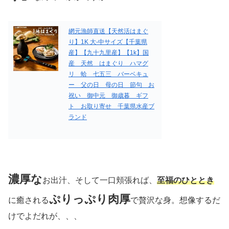
網元漁師直送【天然活はまぐ
り】1K 大-中サイズ【千葉県
産】【九十九里産】【1k】国
産 天然 はまぐり ハマグ
リ 蛤 七五三 バーベキュ
ー 父の日 母の日 節句 お
祝い 御中元 御歳暮 ギフ
ト お取り寄せ 千葉県水産ブ
ランド
濃厚な
お出汁、そして一口頬張れば、
至福のひととき
ぷりっぷり肉厚
に癒される
で贅沢な身。想像するだ
けでよだれが、、、