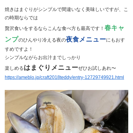
焼きはまぐりがシンプルで間違いなく美味しいですが、こ
の時期ならでは
春キャ
贅沢食いをするならこんな食べ方も最高です！
ンプ
夜食メニュー
のひんやり冷える夜の
にもおす
すめですよ！
シンプルながらお出汁までしっかり
はまぐりメニュー
楽しめる
ぜひお試しあれ〜
https://ameblo.jp/craft2018teddy/entry-12729749921.html