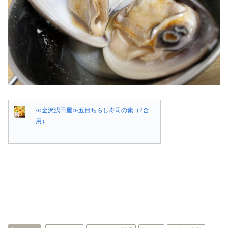
≪金沢浅田屋≫五目ちらし寿司の素（2合
用）