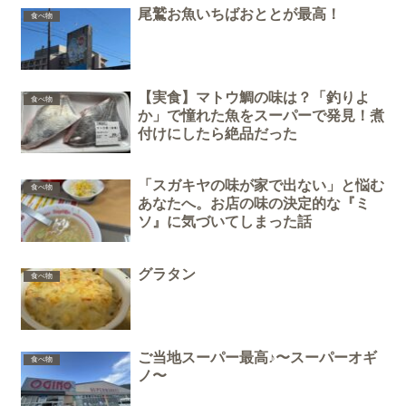
尾鷲お魚いちばおととが最高！
食べ物
【実食】マトウ鯛の味は？「釣りよ
食べ物
か」で憧れた魚をスーパーで発見！煮
付けにしたら絶品だった
「スガキヤの味が家で出ない」と悩む
食べ物
あなたへ。お店の味の決定的な『ミ
ソ』に気づいてしまった話
グラタン
食べ物
ご当地スーパー最高♪〜スーパーオギ
食べ物
ノ〜