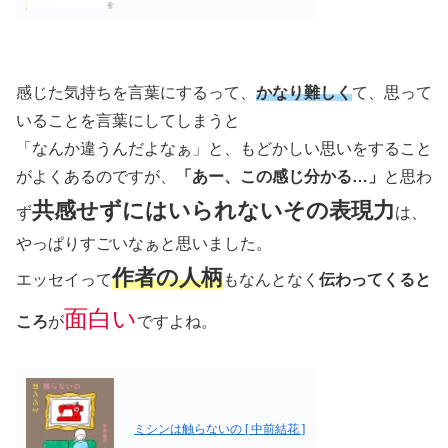
感じた気持ちを言葉にするって、
かなり難しく
て、思って
いることを言葉にしてしまうと
「なんか違うんだよなぁ」と、もどかしい思いをすること
がよくあるのですが、
「あー、この感じ分かる…」
と思わ
共感せずにはいられないその表現力
ず
は、
やっぱりすごいなぁと思いました。
作者の人柄
エッセイって
もなんとなく
伝わってくると
面白い
ころ
が
ですよね。
ミシンは触らないの [ 中前結花 ]