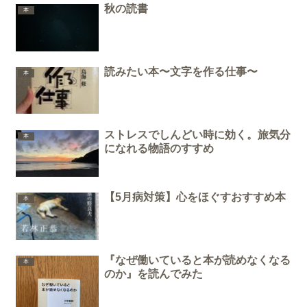
秋の読書
本
読みたい本〜文字を作る仕事〜
本
ストレスでしんどい時に効く。旅気分
本
になれる物語のすすめ
【5月病対策】心をほぐすおすすめ本
本
『なぜ働いていると本が読めなくなる
本
のか』を読んでみた