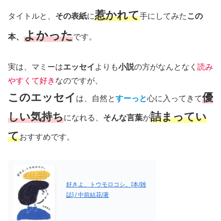
惹かれて
タイトルと、
その表紙
に
手にしてみた
この
よかった
本、
です。
実は、マミーは
エッセイ
よりも
小説
の方がなんとなく
読み
やすくて好き
なのですが、
このエッセイ
優
は、自然と
すーっと
心に入ってきて
しい気持ち
詰まってい
になれる、
そんな言葉
が
て
おすすめです。
好きよ、トウモロコシ。[本/雑
誌] / 中前結花/著