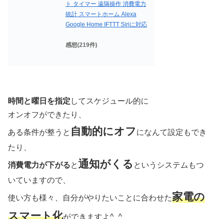
ト タイマー 遠隔操作 消費電力
統計 スマートホーム Alexa
Google Home IFTTT Siriに対応
感想(219件)
時間と曜日を指定
してスケジュール的に
オンオフができたり、
自動的にオフ
ある条件が整うと
になんて設定もでき
たり、
通知がくる
消費電力が下がる
と
というシステムもつ
いていますので、
家電の
使い方も様々、自分がやりたいことに合わせた
スマート化
ができますよ^_^