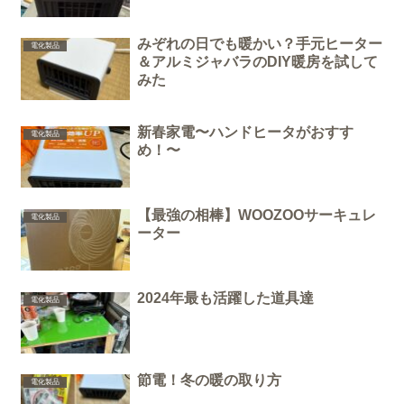
みぞれの日でも暖かい？手元ヒーター
電化製品
＆アルミジャバラのDIY暖房を試して
みた
新春家電〜ハンドヒータがおすす
電化製品
め！〜
【最強の相棒】WOOZOOサーキュレ
電化製品
ーター
2024年最も活躍した道具達
電化製品
節電！冬の暖の取り方
電化製品