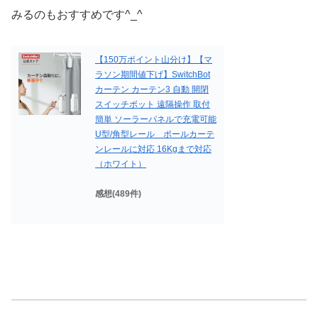
みるのもおすすめです^_^
【150万ポイント山分け】【マ
ラソン期間値下げ】SwitchBot
カーテン カーテン3 自動 開閉
スイッチボット 遠隔操作 取付
簡単 ソーラーパネルで充電可能
U型/角型レール ポールカーテ
ンレールに対応 16Kgまで対応
（ホワイト）
感想(489件)