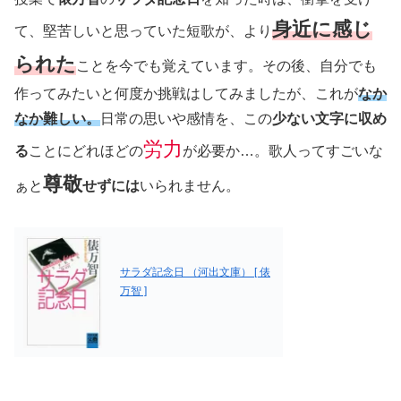
身近に感じ
て、堅苦しいと思っていた短歌が、より
られた
ことを今でも覚えています。その後、自分でも
作ってみたいと何度か挑戦はしてみましたが、これが
なか
なか難しい。
日常の思いや感情を、この
少ない文字に収め
労力
る
ことにどれほどの
が必要か…。歌人ってすごいな
尊敬
ぁと
せずには
いられません。
サラダ記念日 （河出文庫） [ 俵
万智 ]