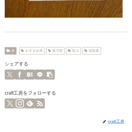
本
おすすめ本
俵万智
歌人
短歌集
シェアする
craft工房をフォローする
craft工房