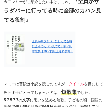
『全員がサ
今回マミーがご紹介したい本は、これ。
ラダバーに行ってる時に全部のカバン見
てる役割』
全員がサラダバーに行ってる時
に全部のカバン見てる役割／岡
本雄矢【3000円以上送料無料】
マミーは普段は小説を読むのですが、
タイトル
を目にして
短歌集
思わず手にとってしまったのは、
でした。
5.7.5.7.7の文字
に思いを込める短歌。子どもの頃、国語の
授業で
俵万智
の
サラダ記念日
を知った時は、衝撃を受け