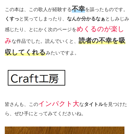
不幸
この本は、この歌人が経験する
を謳ったものです。
くすっ
と笑ってしまったり、
なんか分かるなぁ
としみじみ
めくるのが楽し
感じたり、とにかく次のページを
み
読者の不幸を吸
な作品でした。読んでいくと、
収してくれる
みたいですよ。
インパクト大
皆さんも、この
な
タイトル
を見つけた
ら、ぜひ手にとってみてくださいね。