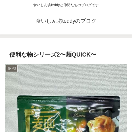
食いしん坊teddyと仲間たちのブログです
食いしん坊teddyのブログ
便利な物シリーズ2〜麺QUICK〜
食べ物