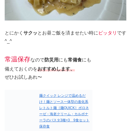
とにかく
サクッ
とお昼ご飯を済ませたい時に
ピッタリ
です
^_^
常温保存
なので
防災用
にも
常備食
にも
備えておくのを
おすすめします、
ぜひお試しあれ〜
麺クイック レンジで温めるだ
け！麺とソース一体型の進化系
レトルト麺［麺QUICK］ボロネ
ーゼ・海老クリーム・カルボナ
ーラのパスタ3種×3 9食セット
保存食