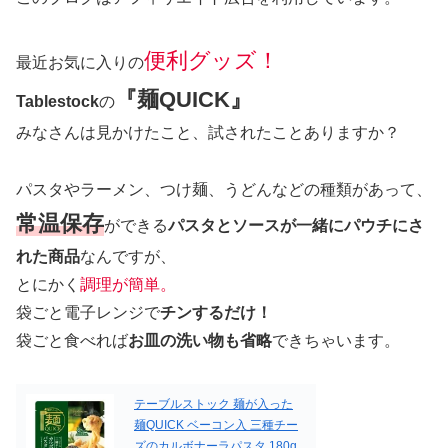
便利グッズ！
最近お気に入りの
『麺QUICK』
Tablestock
の
みなさんは見かけたこと、試されたことありますか？
パスタやラーメン、つけ麺、うどんなどの種類があって、
常温保存
ができる
パスタとソースが一緒にパウチにさ
れた商品
なんですが、
とにかく
調理が簡単。
袋ごと電子レンジで
チンするだけ！
袋ごと食べれば
お皿の洗い物も省略
できちゃいます。
テーブルストック 麺が入った
麺QUICK ベーコン入 三種チー
ズのカルボナーラパスタ 180g