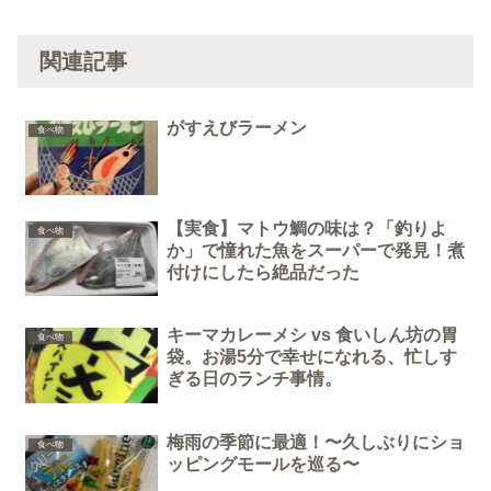
関連記事
がすえびラーメン
食べ物
【実食】マトウ鯛の味は？「釣りよ
食べ物
か」で憧れた魚をスーパーで発見！煮
付けにしたら絶品だった
キーマカレーメシ vs 食いしん坊の胃
食べ物
袋。お湯5分で幸せになれる、忙しす
ぎる日のランチ事情。
梅雨の季節に最適！〜久しぶりにショ
食べ物
ッピングモールを巡る〜