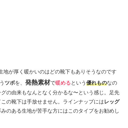
生地が厚く暖かいのはどの靴下もありそうなのです
発熱素材
う
ツボ
を、
で
暖める
という
優れもの
なの
ングの由来もなんとなく分かるな〜という感じ。足先
てこの靴下は手放せません。ラインナップには
レッグ
厚みのある生地が苦手な方にはこのタイプをお勧めし