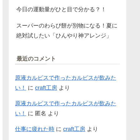
今日の運動量がひと目で分かる？！
スーパーのわらび餅が別物になる！夏に
絶対試したい「ひんやり神アレンジ」
最近のコメント
原液カルピスで作ったカルピスが飲みた
い！
に
craft工房
より
原液カルピスで作ったカルピスが飲みた
い！
に
匿名
より
仕事に疲れた時
に
craft工房
より