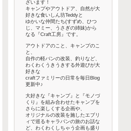
ざいます！
キャンプやアウトドア、自然が大
好きな食いしん坊Teddyと
ゆかいな仲間たち(すずめ、ひつ
じ、マミー、うさぎの姉妹)から
なる『Craft工房』です。
アウトドアのこと、キャンプのこ
と、
自作の軽バンの改装、釣りなど、
わくわくうきうきする外遊びが大
好きな
craftファミリーの日常を毎日Blog
更新中♪
大好きな『キャンプ』と『モノづ
くり』を組み合わせたキャンプを
さらに楽しくする企画や、
オリジナルの改装を施したエブリ
ィで巡るキャラバンの旅のお話な
ど、わくわくしちゃう企画も盛り