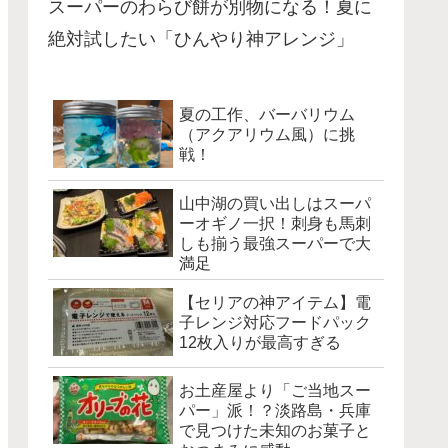
スーパーのわらび餅が別物になる！夏に
絶対試したい「ひんやり神アレンジ」
夏の工作、バーバリウム
（アクアリウム風）に挑
戦！
山中湖の買い出しはスーパ
ーオギノ一択！刺身も馬刺
しも揃う最強スーパーで大
満足
【セリアの神アイテム】電
子レンジ対応フードパック
12枚入りが最高すぎる
お土産屋より「ご当地スー
パー」派！？淡路島・兵庫
で見つけた未知のお菓子と