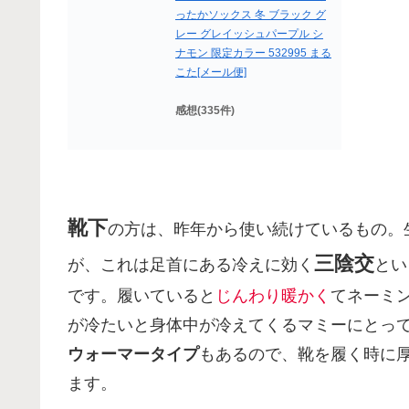
ったかソックス 冬 ブラック グ
レー グレイッシュパープル シ
ナモン 限定カラー 532995 まる
こた[メール便]
感想(335件)
靴下
の方は、昨年から使い続けているもの。
三陰交
が、これは足首にある冷えに効く
とい
です。履いていると
じんわり暖かく
てネーミ
が冷たいと身体中が冷えてくるマミーにとっ
ウォーマータイプ
もあるので、靴を履く時に
ます。