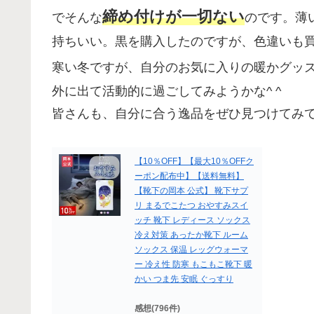
締め付けが一切ない
でそんな
のです。薄
持ちいい。黒を購入したのですが、色違いも
寒い冬ですが、自分のお気に入りの暖かグッ
外に出て活動的に過ごしてみようかな^ ^
皆さんも、自分に合う逸品をぜひ見つけてみ
【10％OFF】【最大10％OFFク
ーポン配布中】【送料無料】
【靴下の岡本 公式】 靴下サプ
リ まるでこたつ おやすみスイ
ッチ 靴下 レディース ソックス
冷え対策 あったか靴下 ルーム
ソックス 保温 レッグウォーマ
ー 冷え性 防寒 もこもこ靴下 暖
かい つま先 安眠 ぐっすり
感想(796件)