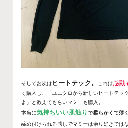
ヒートテック。
感動
そしてお次は
これは
く購入し、「ユニクロから新しいヒートテッ
よ」と教えてもらいマミーも購入。
気持ちいい肌触り
本当に
で
柔らかくて薄
締め付けられる感じでマミーは余り好きでは