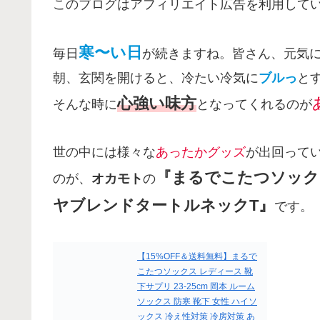
このブログはアフィリエイト広告を利用して
寒〜い日
毎日
が続きますね。皆さん、元気
朝、玄関を開けると、冷たい冷気に
ブルっ
と
心強い味方
そんな時に
となってくれるのが
世の中には様々な
あったかグッズ
が出回って
『まるでこたつソック
のが、
オカモト
の
ヤブレンドタートルネックT』
です。
【15%OFF＆送料無料】まるで
こたつソックス レディース 靴
下サプリ 23-25cm 岡本 ルーム
ソックス 防寒 靴下 女性 ハイソ
ックス 冷え性対策 冷房対策 あ