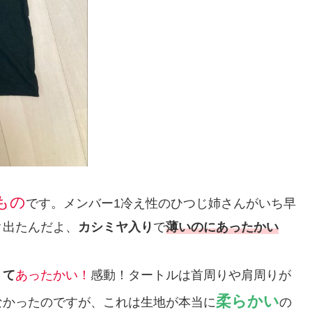
もの
です。メンバー1冷え性のひつじ姉さんがいち早
ク出たんだよ、
カシミヤ入り
で
薄いのにあったかい
くて
あったかい！
感動！タートルは首周りや肩周りが
柔らかい
なかったのですが、これは生地が本当に
の