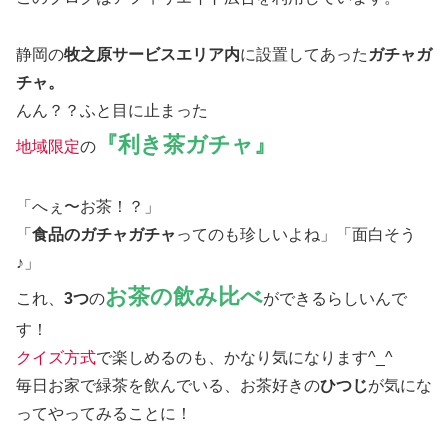
静岡の
牧之原サービスエリア内
に設置してあった
ガチャガ
チャ。
んん？？ふと目に止まった
『利き茶ガチャ』
地域限定
の
「へぇ〜お茶！？」
「
食品のガチャガチャ
ってのも珍しいよね」「面白そう
♪」
お茶の飲み比べ
これ、
3つ
の
ができるらしいんで
す！
クイズ方式
で楽しめるのも、かなり気になります^_^
毎日お家で緑茶を飲んでいる、お茶好きの
ひつじ
が気にな
ってやってみることに！