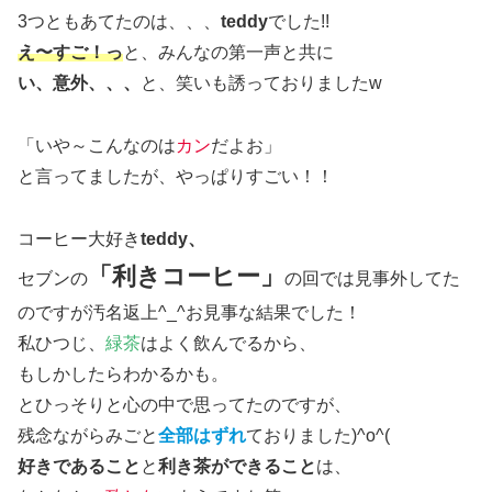
3つともあてたのは、、、
teddy
でした!!
え〜すご！っ
と、みんなの第一声と共に
い、意外、、、
と、笑いも誘っておりましたw
「いや～こんなのは
カン
だよお」
と言ってましたが、やっぱりすごい！！
コーヒー大好き
teddy、
「利きコーヒー」
セブンの
の回では見事外してた
のですが汚名返上^_^お見事な結果でした！
私ひつじ、
緑茶
はよく飲んでるから、
もしかしたらわかるかも。
とひっそりと心の中で思ってたのですが、
残念ながらみごと
全部はずれ
ておりました)^o^(
好きであること
と
利き茶ができること
は、