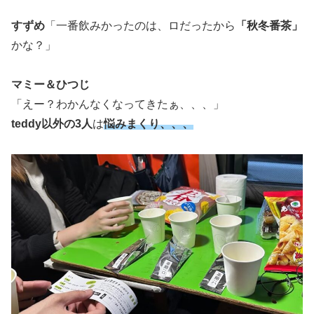
すずめ
「一番飲みかったのは、ロだったから
「秋冬番茶」
かな？」
マミー＆ひつじ
「えー？わかんなくなってきたぁ、、、」
teddy以外の3人
は
悩みまくり、、、