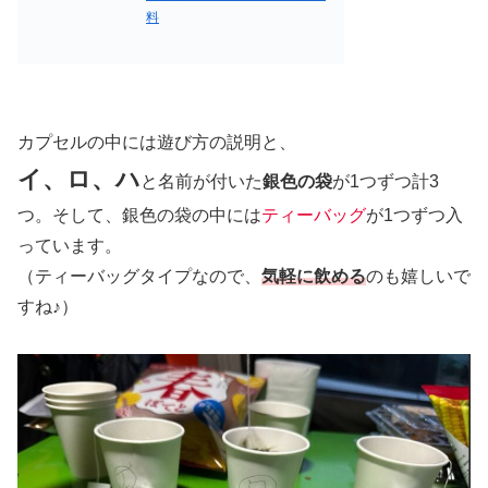
料
カプセルの中には遊び方の説明と、
イ、ロ、ハ
と名前が付いた
銀色の袋
が1つずつ計3
つ。そして、銀色の袋の中には
ティーバッグ
が1つずつ入
っています。
（ティーバッグタイプなので、
気軽に飲める
のも嬉しいで
すね♪）