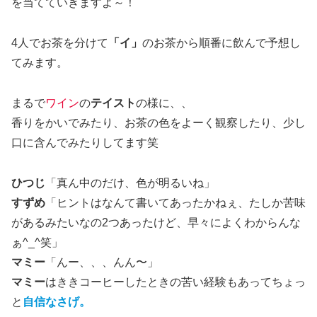
を当てていきますよ～！
4人でお茶を分けて
「イ」
のお茶から順番に飲んで予想し
てみます。
まるで
ワイン
の
テイスト
の様に、、
香りをかいでみたり、お茶の色をよーく観察したり、少し
口に含んでみたりしてます笑
ひつじ
「真ん中のだけ、色が明るいね」
すずめ
「ヒントはなんて書いてあったかねぇ、たしか苦味
があるみたいなの2つあったけど、早々によくわからんな
ぁ^_^笑」
マミー
「んー、、、んん〜」
マミー
はききコーヒーしたときの苦い経験もあってちょっ
と
自信なさげ。