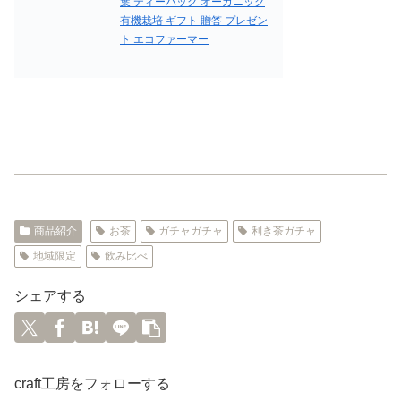
葉 ティーパック オーガニック
有機栽培 ギフト 贈答 プレゼン
ト エコファーマー
商品紹介
お茶
ガチャガチャ
利き茶ガチャ
地域限定
飲み比べ
シェアする
craft工房をフォローする