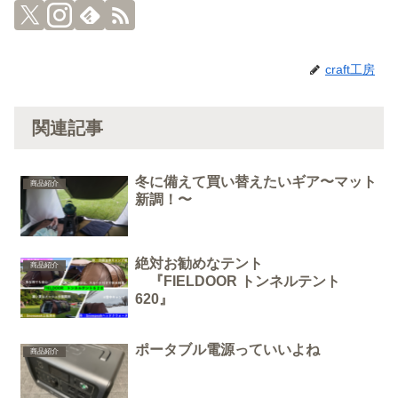
craft工房
関連記事
冬に備えて買い替えたいギア〜マット
商品紹介
新調！〜
絶対お勧めなテント
商品紹介
『FIELDOOR トンネルテント
620』
ポータブル電源っていいよね
商品紹介