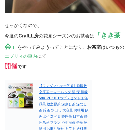
せっかくなので、
「きき茶
今度の
Craft工房
の花見シーズンのお茶会は
会」
をやってみようってことになり、
お茶室
はいつもの
エブリィの車内
にて
開催
です！
【ワンダフルデーP10】静岡牧
之原茶 ティーバッグ 望 深 檸檬
5g×12P×101つプレゼント お茶
緑茶 牧之原茶 深蒸し茶 深むし
茶 緑茶 水出し 大容量 お徳用 飲
み比べ 選べる 静岡茶 日本茶 静
岡県産 ブランド茶 煎茶 茶葉 家
庭用 お取り寄せ ギフト 送料無