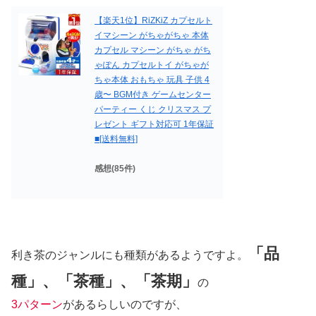
【楽天1位】RiZKiZ カプセルト
イマシーン がちゃがちゃ 本体
カプセル マシーン がちゃ がち
ゃぽん カプセルトイ がちゃが
ちゃ本体 おもちゃ 玩具 子供 4
歳〜 BGM付き ゲームセンター
パーティー くじ クリスマス プ
レゼント ギフト対応可 1年保証
■[送料無料]
感想(85件)
「品
利き茶のジャンルにも種類があるようですよ。
種」、「茶種」、「茶期」
の
3パターン
があるらしいのですが、