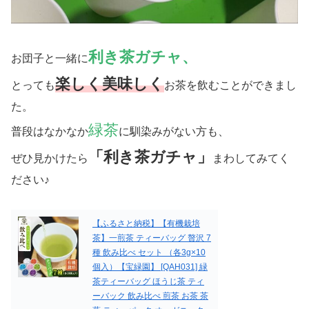
利き茶ガチャ、
お団子と一緒に
楽しく美味しく
とっても
お茶を飲むことができまし
た。
緑茶
普段はなかなか
に馴染みがない方も、
「利き茶ガチャ」
ぜひ見かけたら
まわしてみてく
ださい♪
【ふるさと納税】【有機栽培
茶】一煎茶 ティーバッグ 贅沢 7
種 飲み比べ セット （各3g×10
個入）【宝緑園】 [QAH031] 緑
茶ティーバッグ ほうじ茶 ティ
ーバック 飲み比べ 煎茶 お茶 茶