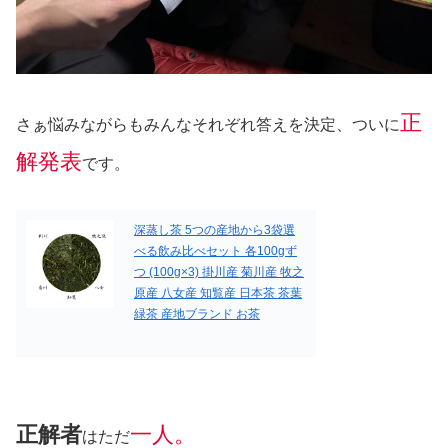
正
さぁ悩みながらもみんなそれぞれ答えを決定、ついに
解発表
です。
深蒸し茶 5つの産地から3袋選
べる飲み比べセット 各100gず
つ (100g×3) 掛川産 菊川産 牧之
原産 八女産 知覧産 日本茶 茶葉
緑茶 産地ブランド お茶
正解者
一人。
はただ