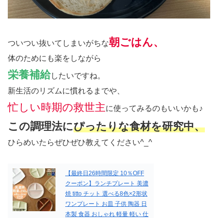
朝ごはん、
ついつい抜いてしまいがちな
体のためにも楽をしながら
栄養補給
したいですね。
新生活のリズムに慣れるまでや、
忙しい時期の救世主
に使ってみるのもいいかも♪
この調理法に
ぴったりな食材を研究中、
ひらめいたらぜひぜひ教えてください^_^
【最終日26時間限定 10％OFF
クーポン】ランチプレート 美濃
焼 titto チット 選べる8色×2形状
ワンプレート お皿 子供 陶器 日
本製 食器 おしゃれ 軽量 軽い 仕