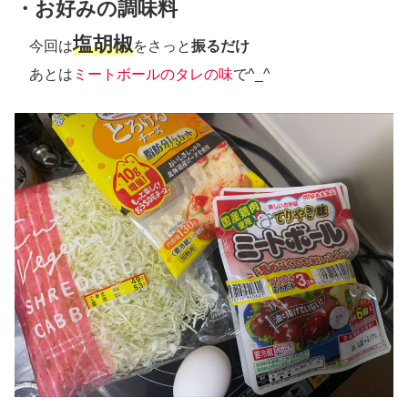
・お好みの調味料
塩胡椒
今回は
をさっと
振るだけ
あとは
ミートボールのタレの味
で^_^