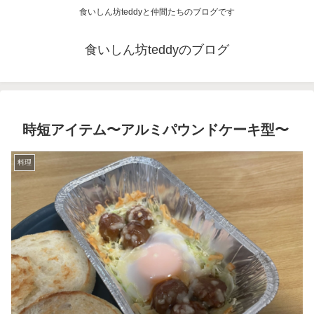
食いしん坊teddyと仲間たちのブログです
食いしん坊teddyのブログ
時短アイテム〜アルミパウンドケーキ型〜
料理