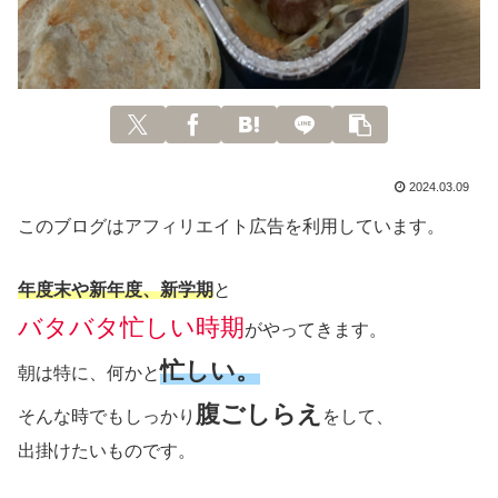
2024.03.09
このブログはアフィリエイト広告を利用しています。
年度末や新年度、新学期
と
バタバタ忙しい時期
がやってきます。
忙しい。
朝は特に、何かと
腹ごしらえ
そんな時でもしっかり
をして、
出掛けたいものです。