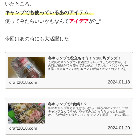
いたところ、
キャンプでも使っているあのアイテム、
使ってみたらいいかもなんて
アイデア
が^_^
今回はあの時にも大活躍した
冬キャンプで役立ちそう！？100均グッズ！
この間のキャンプで2食鍋にチャレンジしたのですが、そ
の時に実験がてら使ってみたのが『アルミ パウンドケー
キ型』約8.6センチ×約16センチ×約4.5センチのタイプを2
枚使って、3合用のメスティンにセット！【24時間限定
1980→1782円】...
2024.01.18
craft2018.com
冬キャンプで2食鍋！？
冬のキャンプ飯と言えばもっぱら、鍋なcraftファミリーの
キャンプなんですが、やってみたかったちょっとした夢
が、『2色鍋がやりたい！』キャンプで簡単に、1つの鍋で
2つの味を楽しめる2食鍋ができたら、食いしん坊メンバー
たちの新しい楽しみになっ...
2024.01.20
craft2018.com