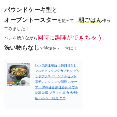
パウンドケーキ型と
オーブントースター
朝ごはん
を使って、
作っ
てみました！
同時に調理ができちゃう、
パンを焼きながら
洗い物もなし
で時短をテーマに！
レンジ調理用品 【特典付き】
マルチクッキングカプセル グル
ラボプラス パーソナルセット
電子レンジ レンジ調理 スチー
マー 保存容器 調理器具 ボウル
冷凍 冷蔵 ブラック 黒 食洗機対
応 ヘルシー 時短 エコ