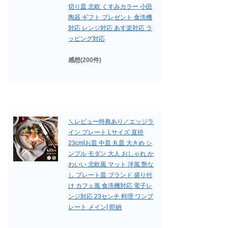
切り皿 北欧 くすみカラー 小田
陶器 ギフト プレゼント 食洗機
対応 レンジ対応 あす楽対応 ラ
ッピング対応
感想(200件)
＼レビュー特典あり／エッジラ
イン プレート Lサイズ 直径
23cm[お皿 中皿 丸皿 大きめ シ
ンプル モダン 大人 おしゃれ か
わいい 北欧風 マット 洋風 艶な
し プレート皿 ブランド 盛り付
け カフェ風 食洗機対応 電子レ
ンジ対応 23センチ 料理 ワンプ
レート メイン] 即納