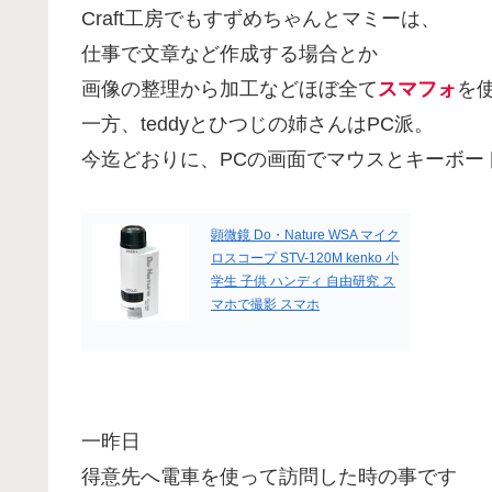
Craft工房でもすずめちゃんとマミーは、
仕事で文章など作成する場合とか
画像の整理から加工などほぼ全て
スマフォ
を
一方、teddyとひつじの姉さんはPC派。
今迄どおりに、PCの画面でマウスとキーボー
顕微鏡 Do・Nature WSA マイク
ロスコープ STV-120M kenko 小
学生 子供 ハンディ 自由研究 ス
マホで撮影 スマホ
一昨日
得意先へ電車を使って訪問した時の事です