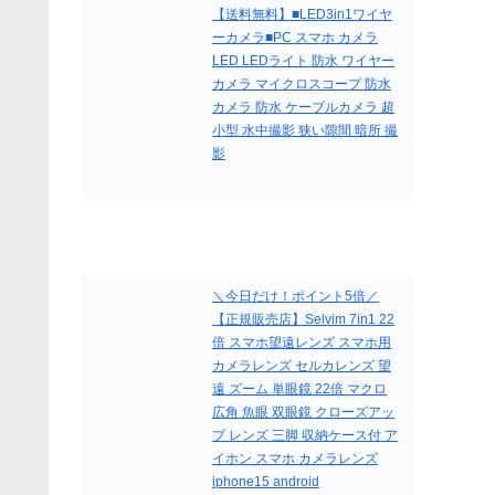
【送料無料】■LED3in1ワイヤ
ーカメラ■PC スマホ カメラ
LED LEDライト 防水 ワイヤー
カメラ マイクロスコープ 防水
カメラ 防水 ケーブルカメラ 超
小型 水中撮影 狭い隙間 暗所 撮
影
＼今日だけ！ポイント5倍／
【正規販売店】Selvim 7in1 22
倍 スマホ望遠レンズ スマホ用
カメラレンズ セルカレンズ 望
遠 ズーム 単眼鏡 22倍 マクロ
広角 魚眼 双眼鏡 クローズアッ
プ レンズ 三脚 収納ケース付 ア
イホン スマホ カメラレンズ
iphone15 android