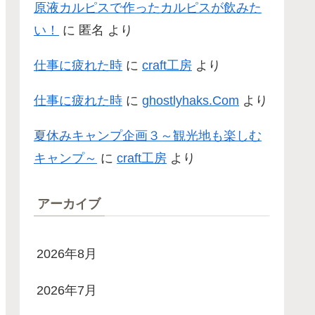
原液カルピスで作ったカルピスが飲みた
い！
に
匿名
より
仕事に疲れた時
に
craft工房
より
仕事に疲れた時
に
ghostlyhaks.Com
より
夏休みキャンプ企画３～観光地も楽しむ
キャンプ～
に
craft工房
より
アーカイブ
2026年8月
2026年7月