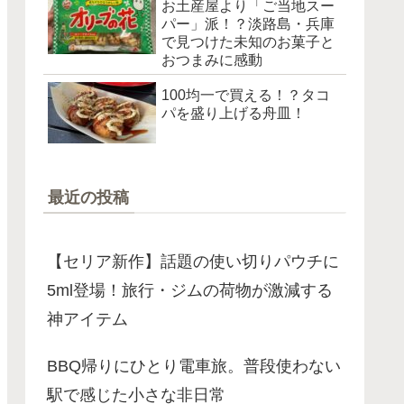
お土産屋より「ご当地スー
パー」派！？淡路島・兵庫
で見つけた未知のお菓子と
おつまみに感動
100均一で買える！？タコ
パを盛り上げる舟皿！
最近の投稿
【セリア新作】話題の使い切りパウチに
5ml登場！旅行・ジムの荷物が激減する
神アイテム
BBQ帰りにひとり電車旅。普段使わない
駅で感じた小さな非日常