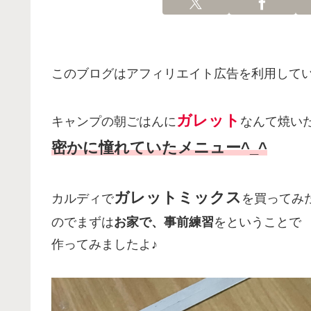
このブログはアフィリエイト広告を利用して
ガレット
キャンプの朝ごはんに
なんて焼い
密かに憧れていたメニュー^_^
ガレットミックス
カルディで
を買ってみ
のでまずは
お家で、事前練習
をということで
作ってみましたよ♪