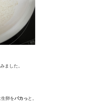
てみました。
は生卵を
パカっ
と。