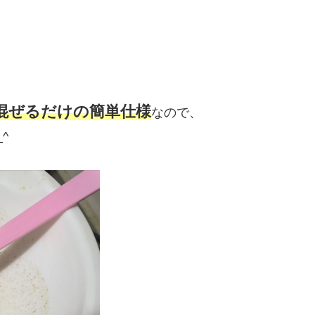
混ぜるだけの簡単仕様
なので、
^