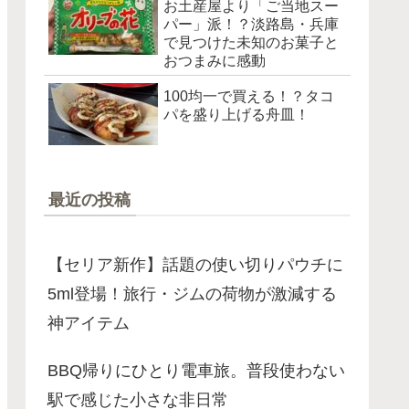
お土産屋より「ご当地スー
パー」派！？淡路島・兵庫
で見つけた未知のお菓子と
おつまみに感動
100均一で買える！？タコ
パを盛り上げる舟皿！
最近の投稿
【セリア新作】話題の使い切りパウチに
5ml登場！旅行・ジムの荷物が激減する
神アイテム
BBQ帰りにひとり電車旅。普段使わない
駅で感じた小さな非日常