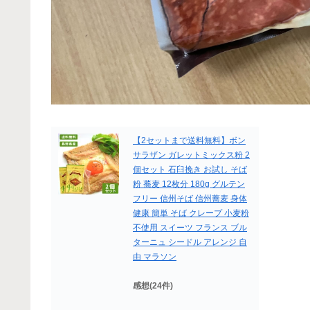
【2セットまで送料無料】ボン
サラザン ガレットミックス粉 2
個セット 石臼挽き お試し そば
粉 蕎麦 12枚分 180g グルテン
フリー 信州そば 信州蕎麦 身体
健康 簡単 そば クレープ 小麦粉
不使用 スイーツ フランス ブル
ターニュ シードル アレンジ 自
由 マラソン
感想(24件)