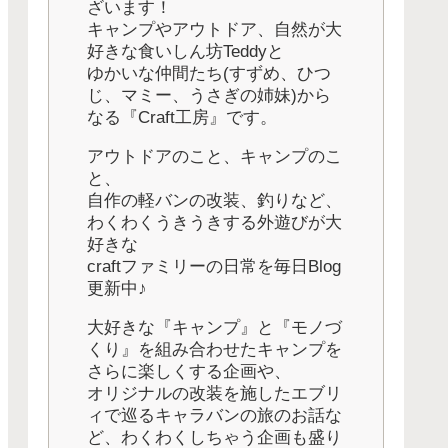
ざいます！
キャンプやアウトドア、自然が大
好きな食いしん坊Teddyと
ゆかいな仲間たち(すずめ、ひつ
じ、マミー、うさぎの姉妹)から
なる『Craft工房』です。
アウトドアのこと、キャンプのこ
と、
自作の軽バンの改装、釣りなど、
わくわくうきうきする外遊びが大
好きな
craftファミリーの日常を毎日Blog
更新中♪
大好きな『キャンプ』と『モノづ
くり』を組み合わせたキャンプを
さらに楽しくする企画や、
オリジナルの改装を施したエブリ
ィで巡るキャラバンの旅のお話な
ど、わくわくしちゃう企画も盛り