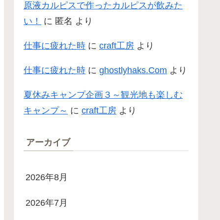
原液カルピスで作ったカルピスが飲みた
い！
に
匿名
より
仕事に疲れた時
に
craft工房
より
仕事に疲れた時
に
ghostlyhaks.Com
より
夏休みキャンプ企画３～観光地も楽しむ
キャンプ～
に
craft工房
より
アーカイブ
2026年8月
2026年7月