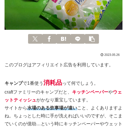
2023.05.26
このブログはアフィリエイト広告を利用しています。
消耗品
キャンプ
で1番使う
って何でしょう。
craftファミリーのキャンプだと、
キッチンペーパー
や
ウェ
ットティッシュ
がかなり重宝しています。
サイトから
水場のある炊事場が遠い
こと、よくありますよ
ね。ちょっとした時に手が洗えればいいのですが、そこま
でいくのが億劫…という時にキッチンペーパーやウェット