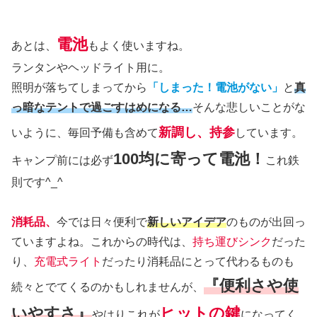
電池
あとは、
もよく使いますね。
ランタンやヘッドライト用に。
照明が落ちてしまってから
「しまった！電池がない」
と
真
っ暗なテントで過ごすはめになる…
そんな悲しいことがな
新調し、持参
いように、毎回予備も含めて
しています。
100均に寄って電池！
キャンプ前には必ず
これ鉄
則です^_^
消耗品、
今では日々便利で
新しいアイデア
のものが出回っ
ていますよね。これからの時代は、
持ち運びシンク
だった
り、
充電式ライト
だったり消耗品にとって代わるものも
『便利さや使
続々とでてくるのかもしれませんが、
いやすさ』
ヒットの鍵
やはりこれが
になってく